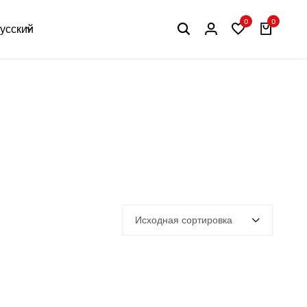
0
0
усский
Исходная сортировка