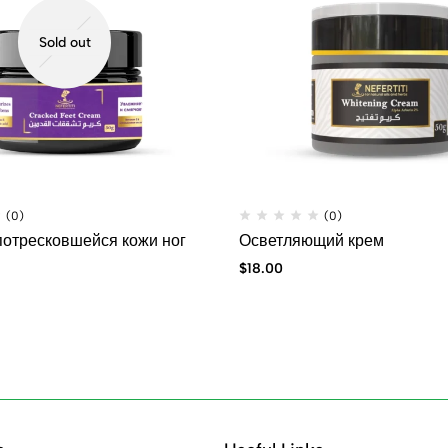
Sold out
(0)
(0)
потресковшейся кожи ног
Осветляющий крем
$
18.00