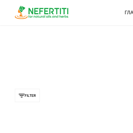
ГЛ
Nefertiti
For
Natural
Oils
&
Herbs
FILTER