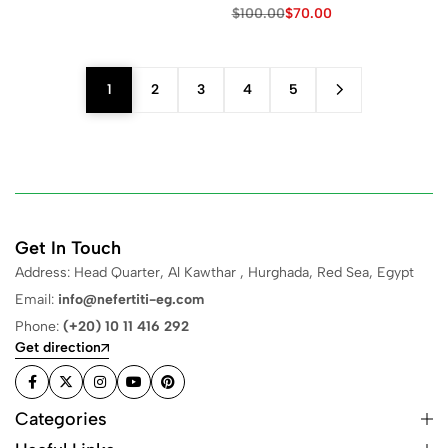
$
100.00
$
70.00
1
2
3
4
5
Get In Touch
Address: Head Quarter, Al Kawthar , Hurghada, Red Sea, Egypt
Email:
info@nefertiti-eg.com
Phone:
(+20) 10 11 416 292
Get direction
Categories