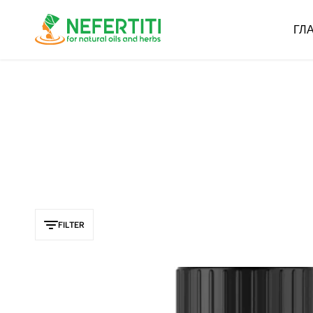
ГЛ
Nefertiti
For
Natural
Oils
&
Herbs
FILTER