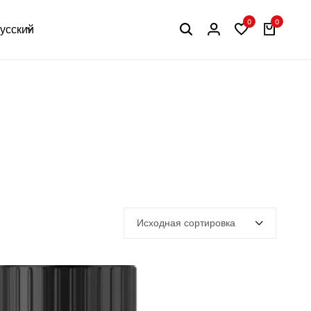
0
0
усский
Исходная сортировка