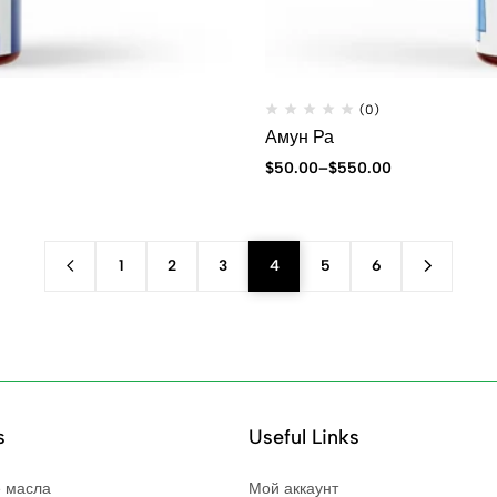
(0)
Амун Ра
$
50.00
–
$
550.00
1
2
3
4
5
6
s
Useful Links
 масла
Мой аккаунт