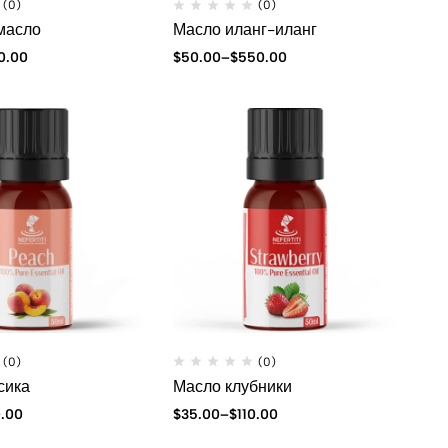
(0)
(0)
масло
Масло иланг-иланг
0.00
$
50.00
–
$
550.00
(0)
(0)
сика
Масло клубники
0.00
$
35.00
–
$
110.00