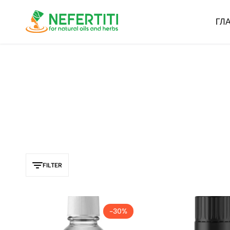
ГЛ
Nefertiti
For
Natural
Oils
&
Herbs
FILTER
-30%