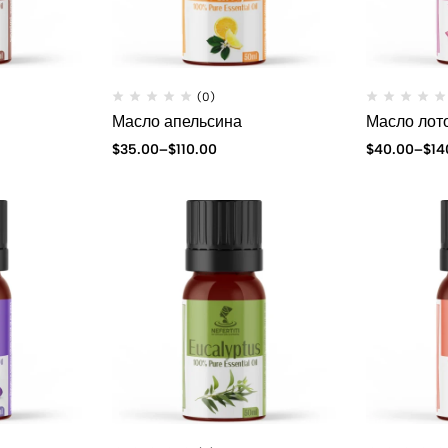
(0)
Масло апельсина
Масло лот
$
35.00
–
$
110.00
$
40.00
–
$
14