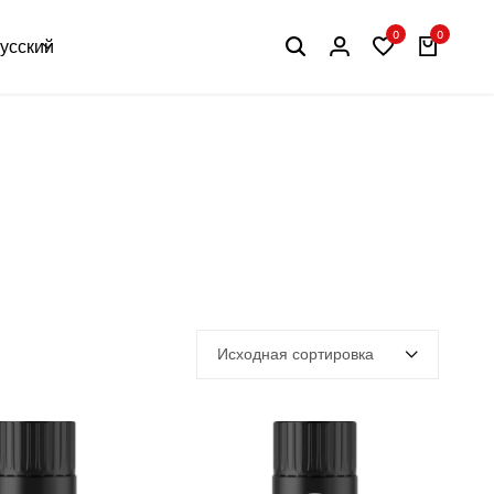
0
0
усский
Исходная сортировка