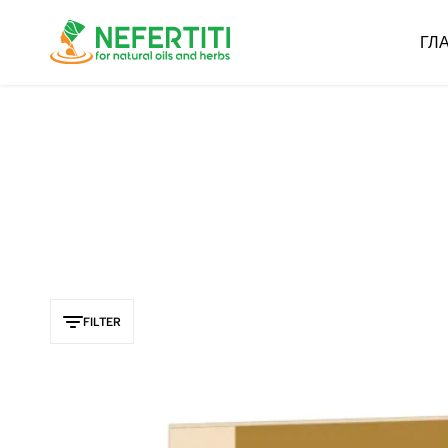
ГЛ
Nefertiti
For
Natural
Oils
&
Herbs
FILTER