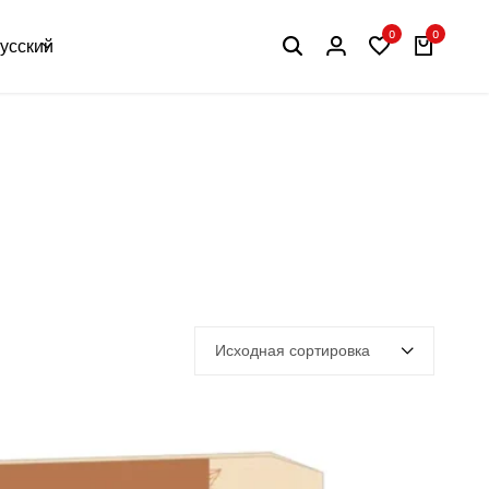
0
0
усский
Исходная сортировка