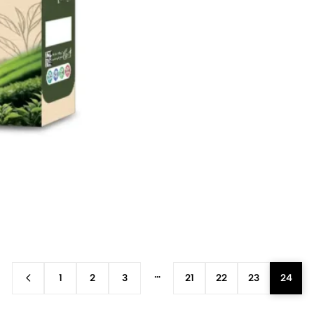
…
1
2
3
21
22
23
24