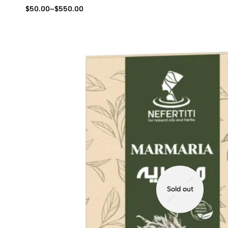
$
50.00
–
$
550.00
Sold out