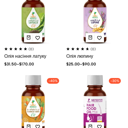
(0)
(0)
Олія насіння латуку
Олія люпину
$
31.50
–
$
170.00
$
25.00
–
$
90.00
-40%
-30%