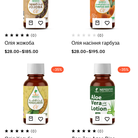
(0)
(0)
Олія жожоба
Олія насіння гарбуза
$
28.00
–
$
185.00
$
28.00
–
$
195.00
-35%
-35%
(0)
(0)