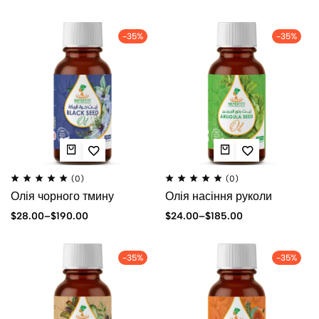
-35%
-35%
(0)
(0)
Олія чорного тмину
Олія насіння руколи
$
28.00
–
$
190.00
$
24.00
–
$
185.00
-35%
-35%