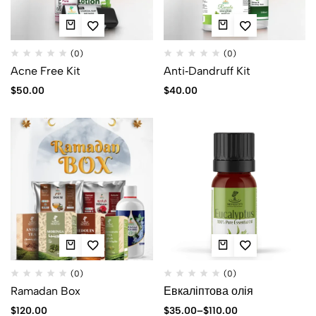
(0)
(0)
Acne Free Kit
Anti‑Dandruff Kit
$
50.00
$
40.00
(0)
(0)
Ramadan Box
Евкаліптова олія
$
120.00
$
35.00
–
$
110.00