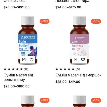
Олія Хельба.
Лосьйон Алое Віра
$
28.00
–
$
195.00
$
24.00
–
$
175.00
-35%
-30%
(0)
(0)
Суміш масел від
Суміш масел від зморшок
ревматизму
$
28.00
–
$
49.00
$
28.00
–
$
180.00
-35%
-20%