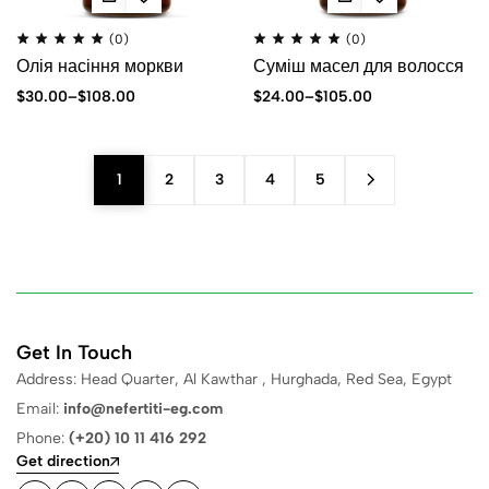
(0)
(0)
Олія насіння моркви
Суміш масел для волосся
$
30.00
–
$
108.00
$
24.00
–
$
105.00
1
2
3
4
5
Get In Touch
Address: Head Quarter, Al Kawthar , Hurghada, Red Sea, Egypt
Email:
info@nefertiti-eg.com
Phone:
(+20) 10 11 416 292
Get direction