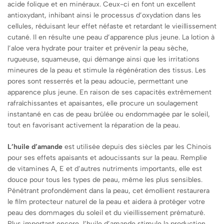
acide folique et en minéraux. Ceux-ci en font un excellent
antioxydant, inhibant ainsi le processus d’oxydation dans les
cellules, réduisant leur effet néfaste et retardant le vieillissement
cutané. Il en résulte une peau d’apparence plus jeune. La lotion à
l’aloe vera hydrate pour traiter et prévenir la peau sèche,
rugueuse, squameuse, qui démange ainsi que les irritations
mineures de la peau et stimule la régénération des tissus. Les
pores sont resserrés et la peau adoucie, permettant une
apparence plus jeune. En raison de ses capacités extrêmement
rafraîchissantes et apaisantes, elle procure un soulagement
instantané en cas de peau brûlée ou endommagée par le soleil,
tout en favorisant activement la réparation de la peau.
L’huile d’amande
est utilisée depuis des siècles par les Chinois
pour ses effets apaisants et adoucissants sur la peau. Remplie
de vitamines A, E et d’autres nutriments importants, elle est
douce pour tous les types de peau, même les plus sensibles.
Pénétrant profondément dans la peau, cet émollient restaurera
le film protecteur naturel de la peau et aidera à protéger votre
peau des dommages du soleil et du vieillissement prématuré.
Plus important encore, l’huile d’amande stimule la production