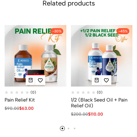
Related products
-30%
-45%
(0)
(0)
Pain Relief Kit
1/2 (Black Seed Oil + Pain
Relief Oil)
$
90.00
$
63.00
$
200.00
$
110.00