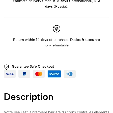
Estimate delivery times:
5-8 days
(International),
2-3
days
(Russia).
Return within
14 days
of purchase. Duties & taxes are
non-refundable.
Guarantee Safe
Checkout
Description
Notre peau est la première barrière du corps contre les éléments