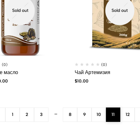
Sold out
Sold out
(0)
(0)
е масло
Чай Артемизия
0.00
$
10.00
…
1
2
3
8
9
10
11
12