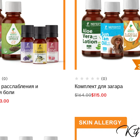
(0)
(0)
 расслабления и
Комплект для загара
я боли
$
164.00
$
115.00
3.00