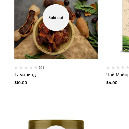
Sold out
(0)
Тамаринд
Чай Майо
$
10.00
$
6.00