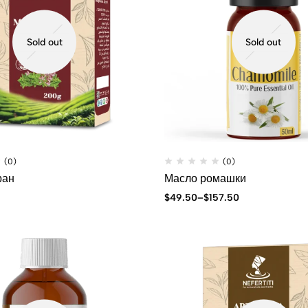
Sold out
Sold out
(0)
(0)
ран
Масло ромашки
$
49.50
–
$
157.50