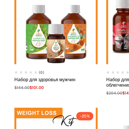
(0)
Набор для здоровья мужчин
Набор для
облегчени
$
144.00
$
101.00
$
204.00
$
14
-25%