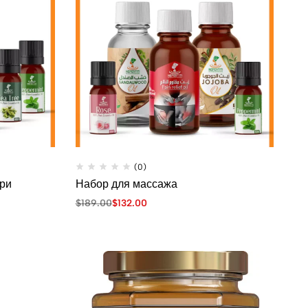
(0)
при
Набор для массажа
$
189.00
$
132.00