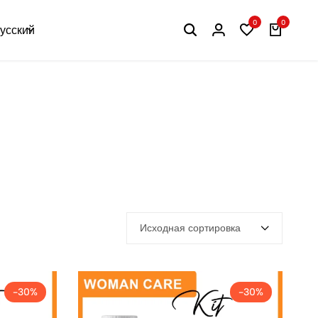
0
0
усский
Исходная сортировка
-30%
-30%