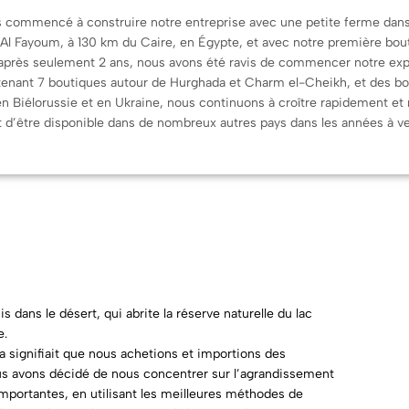
 commencé à construire notre entreprise avec une petite ferme dans
’Al Fayoum, à 130 km du Caire, en Égypte, et avec notre première bou
après seulement 2 ans, nous avons été ravis de commencer notre exp
enant 7 boutiques autour de Hurghada et Charm el-Cheikh, et des b
 en Biélorussie et en Ukraine, nous continuons à croître rapidement et
t d’être disponible dans de nombreux autres pays dans les années à ve
dans le désert, qui abrite la réserve naturelle du lac
e.
ignifiait que nous achetions et importions des
s avons décidé de nous concentrer sur l’agrandissement
importantes, en utilisant les meilleures méthodes de