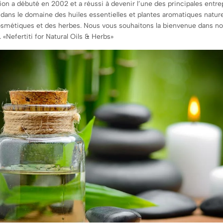
on a débuté en 2002 et a réussi à devenir l’une des principales entre
 dans le domaine des huiles essentielles et plantes aromatiques nature
osmétiques et des herbes. Nous vous souhaitons la bienvenue dans no
 «Nefertiti for Natural Oils & Herbs»