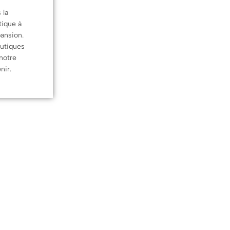
 la
tique à
ansion.
outiques
 notre
nir.