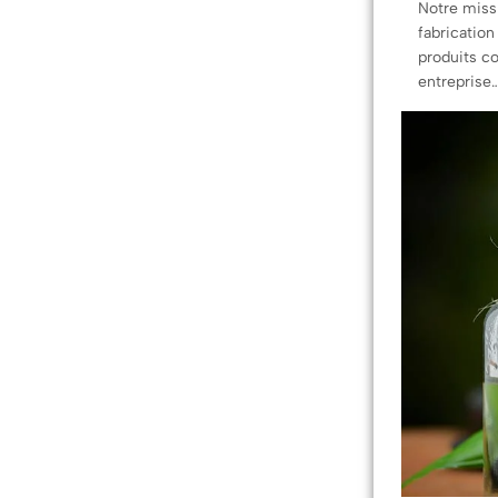
Notre missi
fabrication
produits c
entreprise…