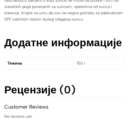
neutrališuću barijeru u koju sunce ne može da prodre i štiti od
staračkih pega povezanih sa suncem, opekotina od sunca i
starenja. Imajte na umu da ovo ne negira potrebu za adekvatnom
SPF zaštitom tokom dužeg izlaganja suncu.
Додатне информације
Тежина
150 г
Рецензије (0)
Customer Reviews
No reviews yet.