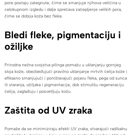
pore postaju zategnute, čime se smanjuje njihova veličina u
celokupnom izgledu i dalje sprečava začepljenje velikih pora,
čime se dobija koža bez fleka.
Bledi fleke, pigmentaciju i
ožiljke
Prirodna nežna svojstva pilinga pomažu u uklanjanju gornjeg
sloja kože, obezbeđujući pravilno uklanjanje mrtvih ćelija kože i
efikasno smanjujući i poništavajući pojavu fleka, pega od sunca
ili staranja, ožiljaka i pigmentacije, dok stimulišu regeneraciju
ćelija, zaglađuju i posvetljuju kožu.
Zaštita od UV zraka
Pomaže da se minimiziraju efekti UV zraka, stvarajući radikalnu