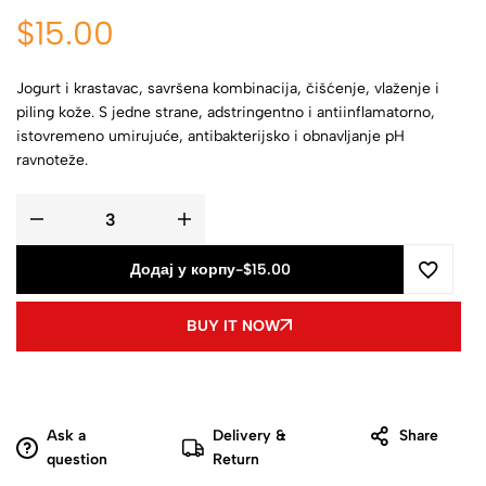
$
15.00
Jogurt i krastavac, savršena kombinacija, čišćenje, vlaženje i
piling kože. S jedne strane, adstringentno i antiinflamatorno,
istovremeno umirujuće, antibakterijsko i obnavljanje pH
ravnoteže.
Додај у корпу
-
$
15.00
BUY IT NOW
Ask a
Delivery &
Share
question
Return