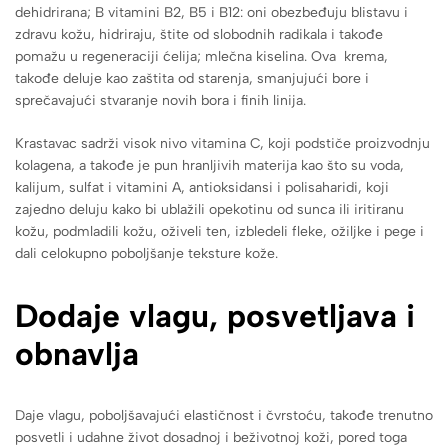
dehidrirana; B vitamini B2, B5 i B12: oni obezbeđuju blistavu i
zdravu kožu, hidriraju, štite od slobodnih radikala i takođe
pomažu u regeneraciji ćelija; mlečna kiselina. Ova krema,
takođe deluje kao zaštita od starenja, smanjujući bore i
sprečavajući stvaranje novih bora i finih linija.
Krastavac sadrži visok nivo vitamina C, koji podstiče proizvodnju
kolagena, a takođe je pun hranljivih materija kao što su voda,
kalijum, sulfat i vitamini A, antioksidansi i polisaharidi, koji
zajedno deluju kako bi ublažili opekotinu od sunca ili iritiranu
kožu, podmladili kožu, oživeli ten, izbledeli fleke, ožiljke i pege i
dali celokupno poboljšanje teksture kože.
Dodaje vlagu, posvetljava i
obnavlja
Daje vlagu, poboljšavajući elastičnost i čvrstoću, takođe trenutno
posvetli i udahne život dosadnoj i beživotnoj koži, pored toga