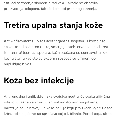
štiti od oštećenja slobodnih radikala. Takođe se obnavlja
proizvodnja kolagena, štiteći kožu od preranog starenja.
Tretira upalna stanja kože
Anti-inflamatorna i blaga adstringentna svojstva, u kombinaciji
sa velikom količinom cinka, smanjuju otok, crvenilo i nadutost.
Iritirana, oštećena, ispucala, koža opečena od sunca/vetra, kao i
kožna stanja kao što su ekcem i rozacea su umireni do
najdubljeg nivoa.
Koža bez infekcije
Antifungalna i antibakterijska svojstva neutrališu svaku gljivičnu
infekciju. Akne se smiruju antiinflamatornim svojstvima,
bakterije se uništavaju, a količina ulja koju proizvode lojne žlezde
izbalansirana, čime se sprečava dalje izbijanje. Pored toga, sitne