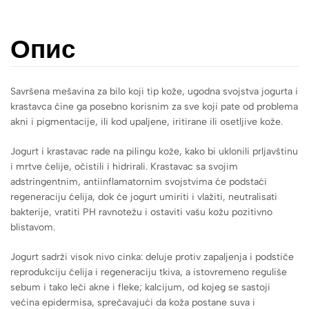
Опис
Savršena mešavina za bilo koji tip kože, ugodna svojstva jogurta i
krastavca čine ga posebno korisnim za sve koji pate od problema
akni i pigmentacije, ili kod upaljene, iritirane ili osetljive kože.
Jogurt i krastavac rade na pilingu kože, kako bi uklonili prljavštinu
i mrtve ćelije, očistili i hidrirali. Krastavac sa svojim
adstringentnim, antiinflamatornim svojstvima će podstaći
regeneraciju ćelija, dok će jogurt umiriti i vlažiti, neutralisati
bakterije, vratiti PH ravnotežu i ostaviti vašu kožu pozitivno
blistavom.
Jogurt sadrži visok nivo cinka: deluje protiv zapaljenja i podstiče
reprodukciju ćelija i regeneraciju tkiva, a istovremeno reguliše
sebum i tako leči akne i fleke; kalcijum, od kojeg se sastoji
većina epidermisa, sprečavajući da koža postane suva i