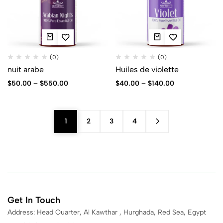
(0)
(0)
nuit arabe
Huiles de violette
$
50.00
–
$
550.00
$
40.00
–
$
140.00
1
2
3
4
Get In Touch
Address: Head Quarter, Al Kawthar , Hurghada, Red Sea, Egypt