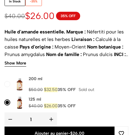
In Stock
-35%
$
26.00
$
40.00
35% OFF
Huile d'amande essentielle.
Marque :
Néfertiti pour les
huiles naturelles et les herbes
Livraison :
Calculé à la
caisse
Pays d'origine :
Moyen-Orient
Nom botanique :
Prunus amygdalus
Nom de famille :
Prunus dulcis
INCI :
Huile de Prunus Amygdalus Dulcis (Amande Douce)
Show More
Noms communs :
Amygdala L., du grec ἀμυγδαλή
(amygdalē) (cf. amygdala), catalan ametlla, français
200 ml
amande, Mandel ou Knackmandel (allemand), Mandorlo
$
50.00
$
32.50
35% OFF
Sold out
(italien pour l'arbre), mandorla (italien pour le fruit),
Amêndoa (Portugais) et almendra (espagnol).
125 ml
Pièces
$
40.00
$
26.00
35% OFF
utilisées :
Noix
Méthode d'extraction :
pressée à froid
Odeur :
moyenne, légère odeur et goût de noisett
Apparence :
Léger à jaune pâle
Etat physique :
liquide
Naturel :
oui
Pureté :
100%
Certifié ISO :
oui
Ajouter au panier
-
$26.00