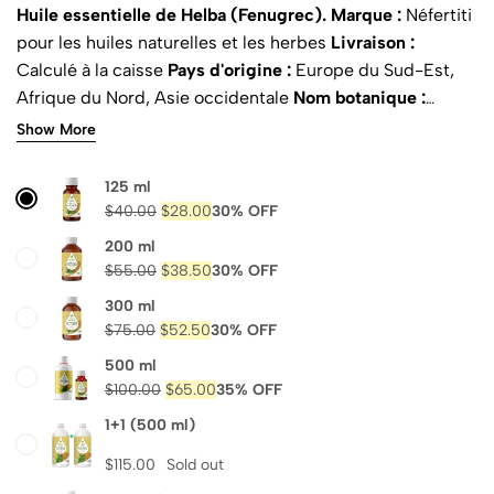
Huile essentielle de Helba (Fenugrec).
Marque :
Néfertiti
pour les huiles naturelles et les herbes
Livraison :
Calculé à la caisse
Pays d'origine :
Europe du Sud-Est,
Afrique du Nord, Asie occidentale
Nom botanique :
Trigonella foenum-graecum.
Nom de famille :
Fabacae
Show More
INCI :
Huile de graine de Trigonella Foenum-Graecum
hydrolysée
Noms communs :
pied de l’oiseau,
125 ml
Bockshornklee, graines de foin grecques, corne de
$
40.00
$
28.00
30% OFF
chèvre, Methi, Ožkaragė, etc.
Parties utilisées :
graines
200 ml
Méthode d'extraction :
distillation à la vapeur
Parfum :
$
55.00
$
38.50
30% OFF
faible noisette
Apparence :
or jaunâtre
Etat physique :
300 ml
liquide
Naturel :
oui
Pureté :
100%
Certifié ISO :
oui
$
75.00
$
52.50
30% OFF
500 ml
$
100.00
$
65.00
35% OFF
1+1 (500 ml)
$
115.00
Sold out