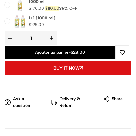
1000 ml
$
170.00
$
110.50
35% OFF
1+1 (1000 ml)
$
195.00
Ajouter au panier
-
$28.00
BUY IT NOW
Ask a
Delivery &
Share
question
Return