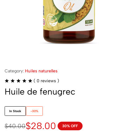
Category:
Huiles naturelles
(
0
reviews )
Huile de fenugrec
In Stock
-30%
$
28.00
$
40.00
30% OFF