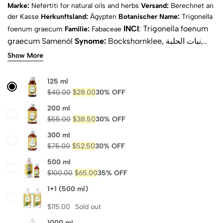
Marke:
Nefertiti for natural oils and herbs
Versand:
Berechnet an
der Kasse
Herkunftsland:
Ägypten
Botanischer Name:
Trigonella
INCI
: Trigonella foenum
foenum graecum
Familie:
Fabaceae
graecum Samenöl
Synome:
Bockshornklee, نبات الحلبة,
fenugreek, пажитник, пажитник, Fenugrec, fieno greco,
Show More
胡芦 巴
Verwendete Teile:
Samen
Extraktionsmethode:
wasserdampfdestillation
Duft:
leicht nussig
Aussehen:
125 ml
gelblich-golden
Physikalischer Zustand:
flüssigkeit
$
40.00
$
28.00
30% OFF
Natürlich:
ja
Reinheit:
100 % rein
Zertifikate:
ISO, COA &
200 ml
MSDS
Komposition:
Proteine, Lipide, Polysacharide,
$
55.00
$
38.50
30% OFF
Steroidsaponine, Aminosäure, Trigonellin
300 ml
$
75.00
$
52.50
30% OFF
500 ml
$
100.00
$
65.00
35% OFF
1+1 (500 ml)
$
115.00
Sold out
1000 ml