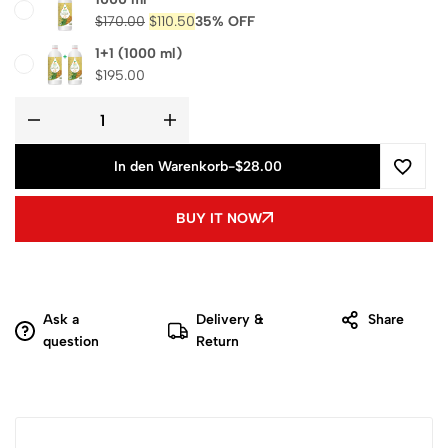
$
170.00
$
110.50
35% OFF
1+1 (1000 ml)
$
195.00
In den Warenkorb
-
$28.00
BUY IT NOW
Ask a
Delivery &
Share
question
Return