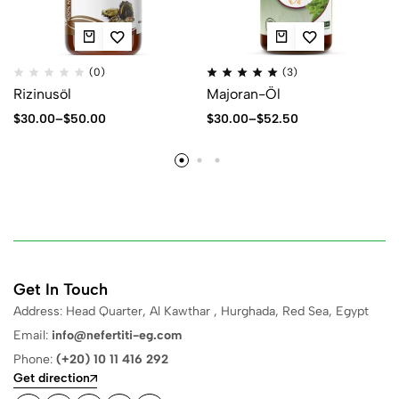
(0)
(3)
Rizinusöl
Majoran-Öl
$
30.00
–
$
50.00
$
30.00
–
$
52.50
Get In Touch
Address: Head Quarter, Al Kawthar , Hurghada, Red Sea, Egypt
Email:
info@nefertiti-eg.com
Phone:
(+20) 10 11 416 292
Get direction