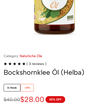
Category:
Natürliche Öle
(
3
reviews )
Bockshornklee Öl (Helba)
In Stock
-30%
$
28.00
$
40.00
30% OFF