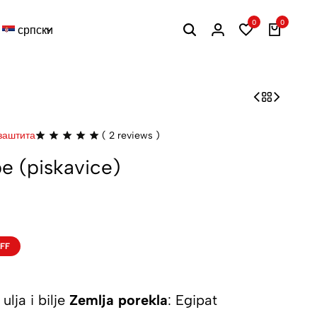
0
0
српски
заштита
(
2
reviews )
be (piskavice)
FF
 ulja i bilje
Zemlja porekla
: Egipat