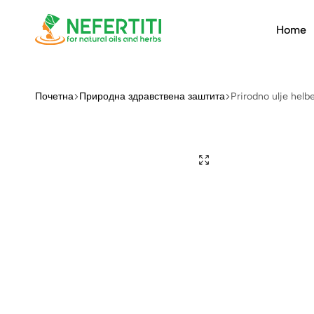
Home
Nefertiti
For
Natural
Oils
Почетна
Природна здравствена заштита
Prirodno ulje helb
&
Herbs