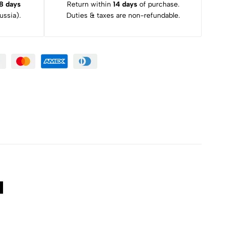
8 days
Return within
14 days
of purchase.
ssia).
Duties & taxes are non-refundable.