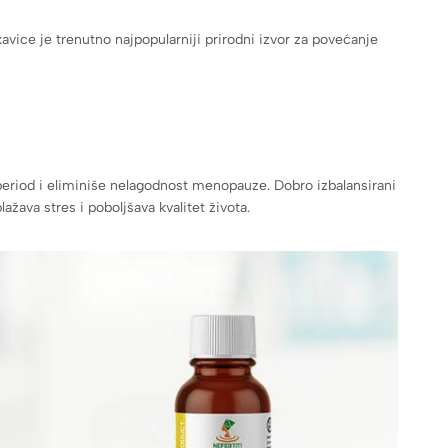
vice je trenutno najpopularniji prirodni izvor za povećanje
eriod i eliminiše nelagodnost menopauze. Dobro izbalansirani
žava stres i poboljšava kvalitet života.