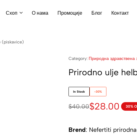
Схоп
О нама
Промоције
Блог
Контакт
e (piskavice)
Category:
Природна здравствена 
Prirodno ulje hel
In Stock
-30%
$
28.00
$
40.00
30% O
Brend
: Nefertiti prirodna