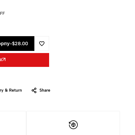
FF
орпу
-
$28.00
W
ry & Return
Share