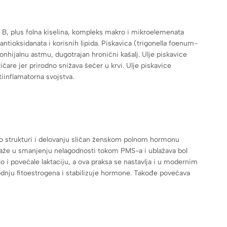
 B, plus folna kiselina, kompleks makro i mikroelemenata
 antioksidanata i korisnih lipida. Piskavica (trigonella foenum-
 bronhijalnu astmu, dugotrajan hronični kašalj. Ulje piskavice
are jer prirodno snižava šećer u krvi. Ulje piskavice
tiinflamatorna svojstva.
e po strukturi i delovanju sličan ženskom polnom hormonu
omaže u smanjenju nelagodnosti tokom PMS-a i ublažava bol
 i povećale laktaciju, a ova praksa se nastavlja i u modernim
nju fitoestrogena i stabilizuje hormone. Takođe povećava