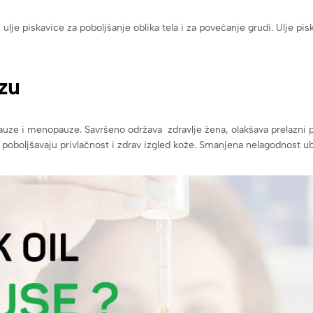
 piskavice za poboljšanje oblika tela i za povećanje grudi. Ulje piska
zu
uze i menopauze. Savršeno održava zdravlje žena, olakšava prelazni p
oboljšavaju privlačnost i zdrav izgled kože. Smanjena nelagodnost ubla