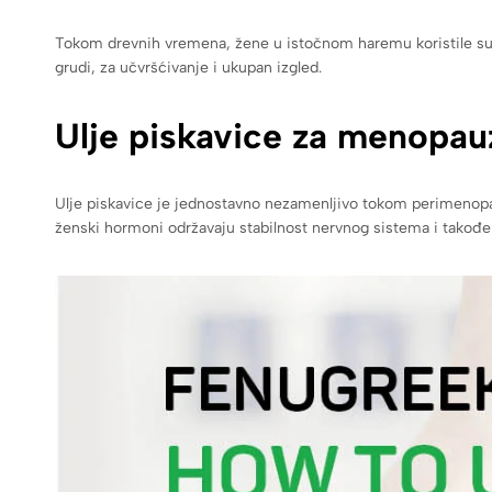
Tokom drevnih vremena, žene u istočnom haremu koristile su ulje
grudi, za učvršćivanje i ukupan izgled.
Ulje piskavice za menopau
Ulje piskavice je jednostavno nezamenljivo tokom perimenopa
ženski hormoni održavaju stabilnost nervnog sistema i takođe p