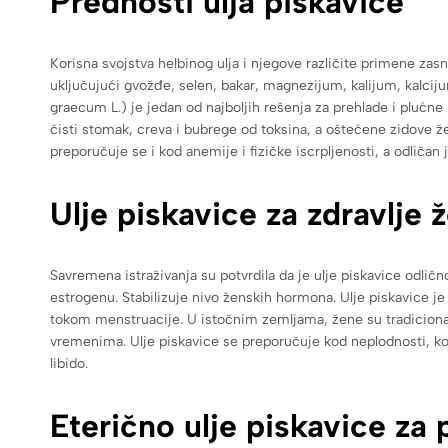
Prednosti ulja piskavice
Korisna svojstva helbinog ulja i njegove različite primene z
uključujući gvožđe, selen, bakar, magnezijum, kalijum, kalcijum 
graecum L.) je jedan od najboljih rešenja za prehlade i plućne bo
čisti stomak, creva i bubrege od toksina, a oštećene zidove že
preporučuje se i kod anemije i fizičke iscrpljenosti, a odličan 
Ulje piskavice za zdravlje 
Savremena istraživanja su potvrdila da je ulje piskavice odlič
estrogenu. Stabilizuje nivo ženskih hormona. Ulje piskavice 
tokom menstruacije. U istočnim zemljama, žene su tradicionalno
vremenima. Ulje piskavice se preporučuje kod neplodnosti, ko
libido.
Eterično ulje piskavice za 