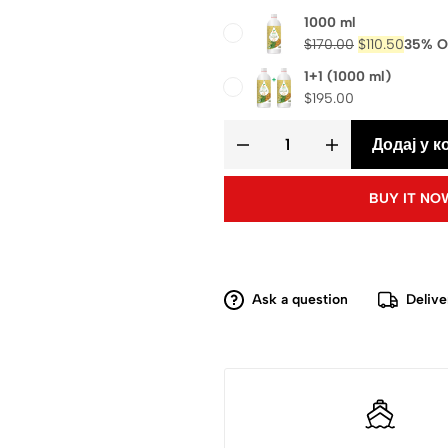
1000 ml
$
170.00
$
110.50
35% O
1+1 (1000 ml)
$
195.00
Додај у к
BUY IT NO
Ask a question
Delive