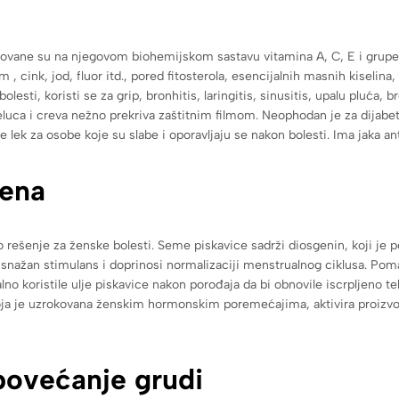
asnovane su na njegovom biohemijskom sastavu vitamina A, C, E i grupe
, cink, jod, fluor itd., pored fitosterola, esencijalnih masnih kiselina,
lesti, koristi se za grip, bronhitis, laringitis, sinusitis, upalu pluća,
luca i creva nežno prekriva zaštitnim filmom. Neophodan je za dijabetič
je lek za osobe koje su slabe i oporavljaju se nakon bolesti. Ima jaka an
žena
no rešenje za ženske bolesti. Seme piskavice sadrži diosgenin, koji j
je snažan stimulans i doprinosi normalizaciji menstrualnog ciklusa. P
 koristile ulje piskavice nakon porođaja da bi obnovile iscrpljeno telo
ja je uzrokovana ženskim hormonskim poremećajima, aktivira proizvod
povećanje grudi