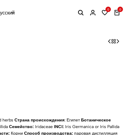
0
0
усский
nd herbs
Страна происхождения
: Египет
Ботаническое
llida
Семейство:
Iridaceae
INCI:
Iris Germanica or Iris Pallida
сти:
Корни
Способ производства:
паровая дистилляция