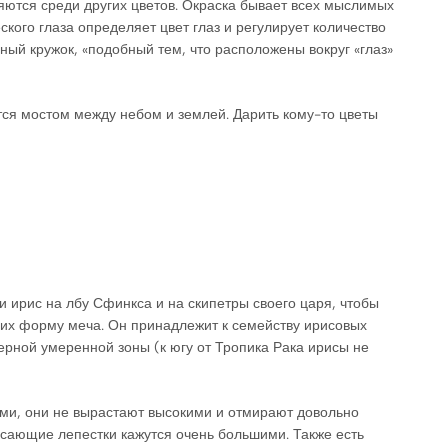
ряются среди других цветов. Окраска бывает всех мыслимых
еского глаза определяет цвет глаз и регулирует количество
ный кружок, «подобный тем, что расположены вокруг «глаз»
ется мостом между небом и землей. Дарить кому-то цветы
и ирис на лбу Сфинкса и на скипетры своего царя, чтобы
щих форму меча. Он принадлежит к семейству ирисовых
верной умеренной зоны (к югу от Тропика Рака ирисы не
ками, они не вырастают высокими и отмирают довольно
исающие лепестки кажутся очень большими. Также есть