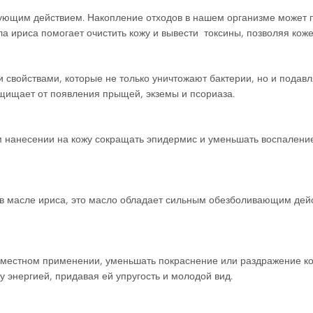
ющим действием. Накопление отходов в нашем организме может п
а ириса помогает очистить кожу и вывести токсины, позволяя кож
ойствами, которые не только уничтожают бактерии, но и подавля
ащищает от появления прыщей, экземы и псориаза.
 нанесении на кожу сокращать эпидермис и уменьшать воспаление
 масле ириса, это масло обладает сильным обезболивающим дейст
 местном применении, уменьшать покраснение или раздражение кож
 энергией, придавая ей упругость и молодой вид.