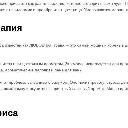
ло ириса это как раз то средство, которое сотворит с вами чудо! 
ляют эпидермис и преображают цвет лица. Уменьшаются морщинки
рапия
са известен как ЛЮБОВНАЯ трава — это самый мощный корень в ца
ительным цветочным ароматом. Это масло используется для произ
ха, ароматические палочки и пена для ванн.
 от проблем, связанных с разумом. Оно лечит тревогу, стресс, де
и аромалампу и окунитесь в приятный ласковый аромат. Масло ир
риса