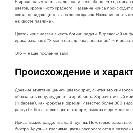
В ирисе есть что-то загадочное и волшебное. Его цветова
цветов, кроме чисто красного. Название ириса происходит о
света, попадающего в глаз через зрачок. Название опять 
на хвосте павлина».
Цветок ирис назван в честь богини радуги. В греческой ми
ириса означает: “У меня есть для вас послание” — и решат
Это — наше послание вам!
Происхождение и характ
Древние египтяне ценили цветок ирис, считая его символом
обозначить веру, мудрость и храбрость. Харизматичный и
(Iridaceae), как крокусы и фрезии. Известно более 300 ви
растут) и бывают всех цветов, форм, высоты и времени цве
Ирисы можно разделить на 3 группы. Некоторые вырастают 
быстро. Крупные красивые цветы располагаются в пазухах 