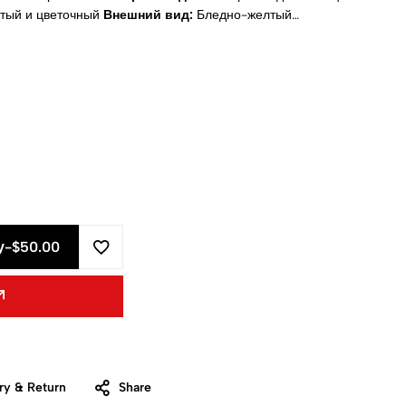
тый и цветочный
Внешний вид:
Бледно-желтый
ть
Натуральный:
Да
Чистота:
100% чистый
Сертификаты:
матическое масло
Доставка:
Рассчитывается при
у
-
$50.00
ry & Return
Share