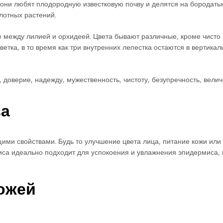
о: они любят плодородную известковую почву и делятся на бородат
олотных растений.
е между лилией и орхидеей. Цвета бывают различные, кроме чисто 
ветка, в то время как три внутренних лепестка остаются в вертик
 доверие, надежду, мужественность, чистоту, безупречность, величи
за
ми свойствами. Будь то улучшение цвета лица, питание кожи или
риса идеально подходит для успокоения и увлажнения эпидермиса, 
кожей