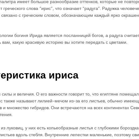
я палитра имеет большое разнообразие оттенков, которые не повто
т греческого слова “ирис”, что означает “радуга”. Радужка человеч
же связано с греческим словом, обозначающим каждый ярко окрашен
фологии богиня Ирида является посланницей богов, а радуга счита
ь вам, какую красивую историю вы хотите передать с цветами.
еристика ириса
 силы и величия. О его важности говорит то, что египтяне помещал
рис также называют лилией-мечом из-за его листьев, обычно имею
дов и множество гибридов. Они встречаются на всех континентах Се
тения.
из луковиц, у них есть копьеобразные листья с глубокими борозд
листьев вдоль стебля. Внутренние лепестки маленькие, поэтому св