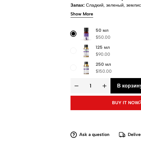
Запах:
Сладкий, зеленый, землис
Физическое состояние:
Жидкос
Show More
ISO & MSDS
Состав
: чистое аро
оформлении заказа
50 мл
$
50.00
125 мл
$
90.00
250 мл
$
150.00
В корзин
BUY IT NOW
Ask a question
Delive