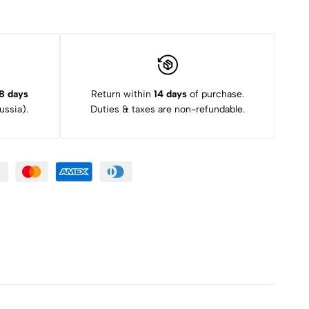
8 days
Return within
14 days
of purchase.
ssia).
Duties & taxes are non-refundable.