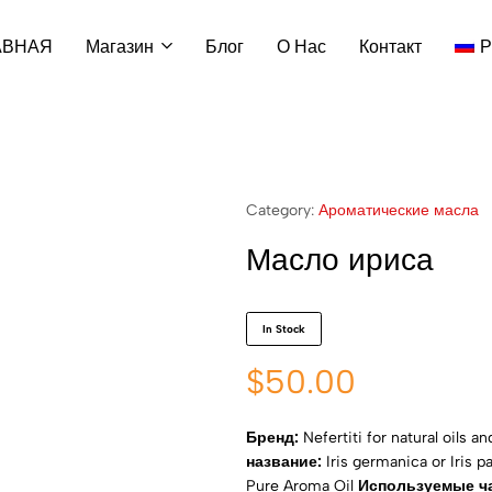
АВНАЯ
Магазин
Блог
О Нас
Контакт
Р
Category:
Ароматические масла
Масло ириса
In Stock
$
50.00
Бренд:
Nefertiti for natural oils a
название:
Iris germanica or Iris pa
Pure Aroma Oil
Используемые ча