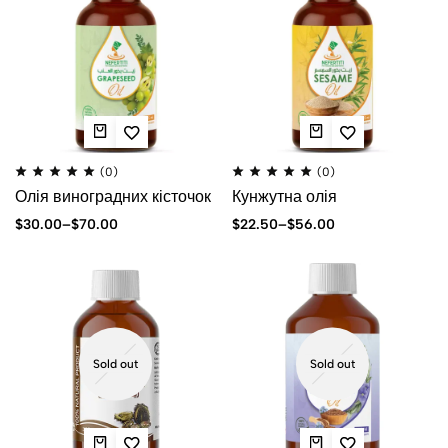
(0)
(0)
Олія виноградних кісточок
Кунжутна олія
$
30.00
–
$
70.00
$
22.50
–
$
56.00
Sold out
Sold out