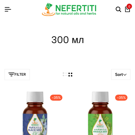
0
300 мл
Sort
FILTER
-35%
-35%