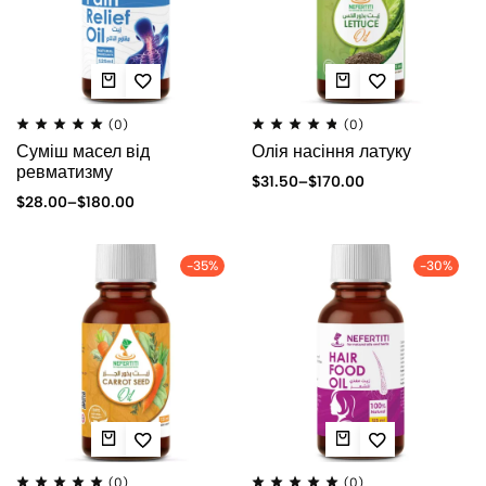
(0)
(0)
Суміш масел від
Олія насіння латуку
ревматизму
$
31.50
–
$
170.00
$
28.00
–
$
180.00
-35%
-30%
(0)
(0)