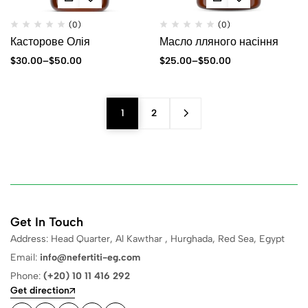
(0)
(0)
Касторове Олія
Масло лляного насіння
$
30.00
–
$
50.00
$
25.00
–
$
50.00
1
2
Get In Touch
Address: Head Quarter, Al Kawthar , Hurghada, Red Sea, Egypt
Email:
info@nefertiti-eg.com
Phone:
(+20) 10 11 416 292
Get direction