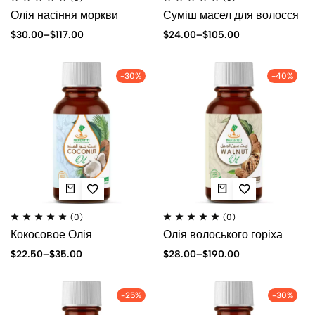
Олія насіння моркви
Суміш масел для волосся
$
30.00
–
$
117.00
$
24.00
–
$
105.00
-30%
-40%
(0)
(0)
Кокосовое Олія
Олія волоського горіха
$
22.50
–
$
35.00
$
28.00
–
$
190.00
-25%
-30%