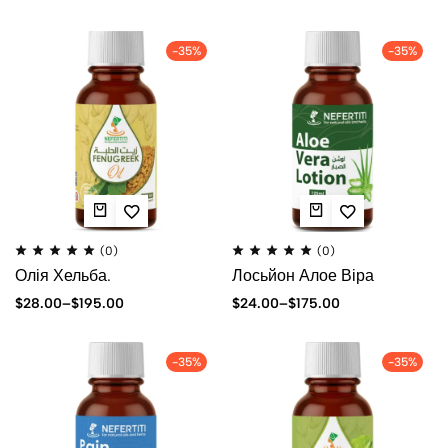
-35%
-35%
(0)
(0)
Олія Хельба.
Лосьйон Алое Віра
$
28.00
–
$
195.00
$
24.00
–
$
175.00
-35%
-35%