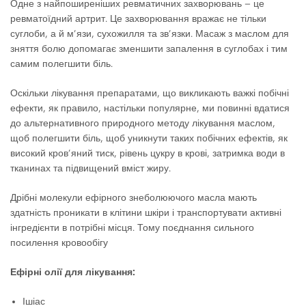
Одне з найпоширеніших ревматичних захворювань – це
ревматоїдний артрит. Це захворювання вражає не тільки
суглоби, а й м’язи, сухожилля та зв’язки. Масаж з маслом для
зняття болю допомагає зменшити запалення в суглобах і тим
самим полегшити біль.
Оскільки лікування препаратами, що викликають важкі побічні
ефекти, як правило, настільки популярне, ми повинні вдатися
до альтернативного природного методу лікування маслом,
щоб полегшити біль, щоб уникнути таких побічних ефектів, як
високий кров’яний тиск, рівень цукру в крові, затримка води в
тканинах та підвищений вміст жиру.
Дрібні молекули ефірного знеболюючого масла мають
здатність проникати в клітини шкіри і транспортувати активні
інгредієнти в потрібні місця. Тому поєднання сильного
посилення кровообігу
Ефірні олії для лікування:
Ішіас