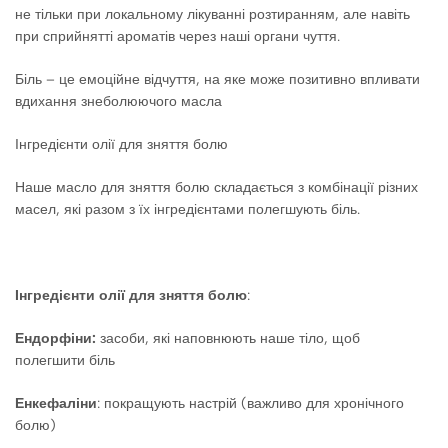
не тільки при локальному лікуванні розтиранням, але навіть
при сприйнятті ароматів через наші органи чуття.
Біль – це емоційне відчуття, на яке може позитивно впливати
вдихання знеболюючого масла
Інгредієнти олії для зняття болю
Наше масло для зняття болю складається з комбінації різних
масел, які разом з їх інгредієнтами полегшують біль.
Інгредієнти олії для зняття болю
:
Ендорфіни:
засоби, які наповнюють наше тіло, щоб
полегшити біль
Енкефаліни
: покращують настрій (важливо для хронічного
болю)