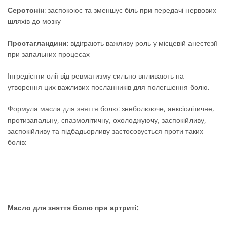
Серотонін
: заспокоює та зменшує біль при передачі нервових
шляхів до мозку
Простагландини
: відіграють важливу роль у місцевій анестезії
при запальних процесах
Інгредієнти олії від ревматизму сильно впливають на
утворення цих важливих посланників для полегшення болю.
Формула масла для зняття болю: знеболююче, анксіолітичне,
протизапальну, спазмолітичну, охолоджуючу, заспокійливу,
заспокійливу та підбадьорливу застосовується проти таких
болів:
Масло для зняття болю при артриті: