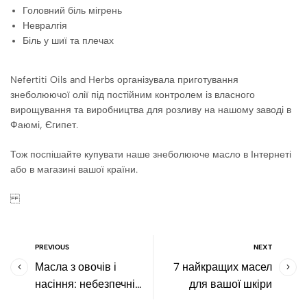
Головний біль мігрень
Невралгія
Біль у шиї та плечах
Nefertiti Oils and Herbs організувала приготування
знеболюючої олії під постійним контролем із власного
вирощування та виробництва для розливу на нашому заводі в
Фаюмі, Єгипет.
Тож поспішайте купувати наше знеболююче масло в Інтернеті
або в магазині вашої країни.
PREVIOUS
NEXT
Масла з овочів і
7 найкращих масел
насіння: небезпечні
для вашої шкіри
вони