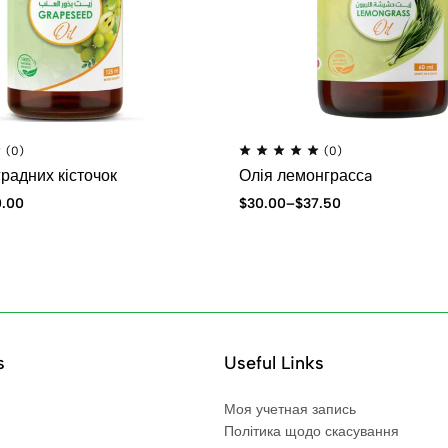
(0)
(0)
радних кісточок
Олія лемонграссa
0.00
$
30.00
–
$
37.50
s
Useful Links
Моя учетная запись
Політика щодо скасування