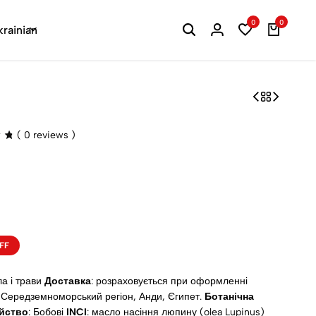
0
0
krainian
(
0
reviews )
FF
ла і трави
Доставка
: розраховується при оформленні
: Середземноморський регіон, Анди, Єгипет.
Ботанічна
йство
: Бобові
INCI
: масло насіння люпину (olea Lupinus)