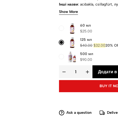
Інші назви
компоненти
: насіння
Метод екст
Show More
вигляд
: жовтий
Фізичний стан
: 
ISO, ГОСТ Р
60 мл
$
25.00
125 мл
$
40.00
$
32.00
20% O
500 мл
$
90.00
Додати в
BUY IT N
Ask a question
Delive