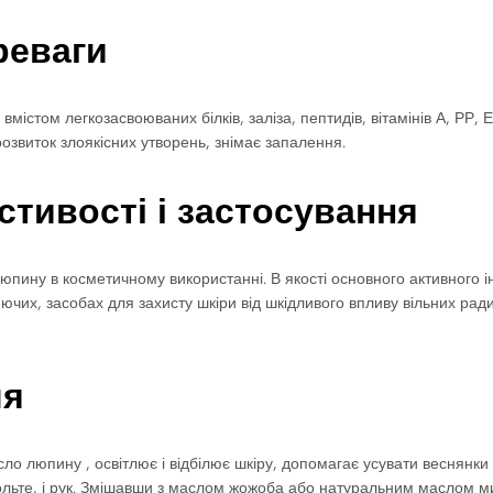
реваги
містом легкозасвоюваних білків, заліза, пептидів, вітамінів А, РР
 розвиток злоякісних утворень, знімає запалення.
тивості і застосування
юпину в косметичному використанні. В якості основного активного 
ючих, засобах для захисту шкіри від шкідливого впливу вільних ради
чя
ло люпину , освітлює і відбілює шкіру, допомагає усувати веснянки
екольте, і рук. Змішавши з маслом жожоба або натуральним маслом 