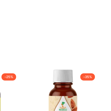
-25%
-35%