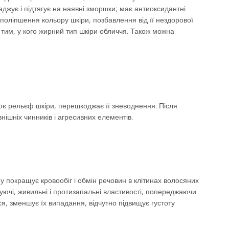
джує і підтягує на наявні зморшки; має антиоксидантні
 поліпшення кольору шкіри, позбавлення від її нездорової
тим, у кого жирний тип шкіри обличчя. Також можна
нює рельєф шкіри, перешкоджає її зневоднення. Після
шніх чинників і агресивних елементів.
 покращує кровообіг і обмін речовин в клітинах волосяних
ючі, живильні і протизапальні властивості, попереджаючи
, зменшує їх випадання, відчутно підвищує густоту