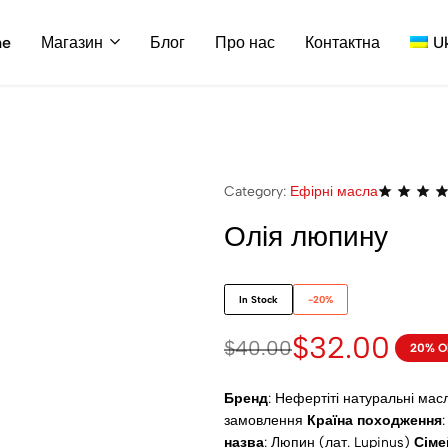
me
Магазин
Блог
Про нас
Контактна
U
Category:
Ефірні масла
Олія люпину
In Stock
-20%
$
32.00
$
40.00
20% O
Бренд
: Нефертіті натуральні мас
замовлення
Країна походження
назва
: Люпин (лат. Lupinus)
Сіме