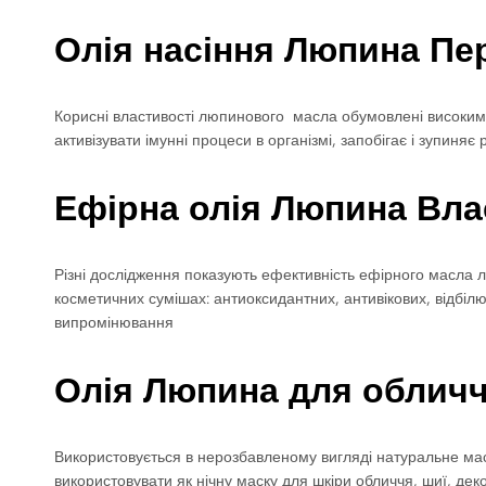
Олія насіння Люпина Пе
Корисні властивості люпинового масла обумовлені високим в
активізувати імунні процеси в організмі, запобігає і зупиняє
Ефірна олія Люпина Влас
Різні дослідження показують ефективність ефірного масла л
косметичних сумішах: антиоксидантних, антивікових, відбілю
випромінювання
Олія Люпина для облич
Використовується в нерозбавленому вигляді натуральне мас
використовувати як нічну маску для шкіри обличчя, шиї, д