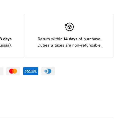
8 days
Return within
14 days
of purchase.
ssia).
Duties & taxes are non-refundable.