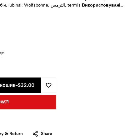
: acıbakla, csillagfürt, лубін, lubinai, Wolfsbohne, الترمس, termis
Використовувані
ракції
: холодний віджим
Запах
: Cлабо земної
Зовнішній
рідина
Натуральний
: Так
Однорідний
: 100%
Сертифікати
:
FF
 кошик
-
$32.00
OW
ry & Return
Share