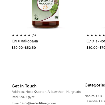
(0)
Олія майорана
Олія виног
$
30.00
–
$
52.50
$
30.00
–
$
7
Categorie
Get In Touch
Address: Head Quarter, Al Kawthar , Hurghada,
Natural Oils
Red Sea, Egypt
Essential Oils
Email:
info@nefertiti-eg.com