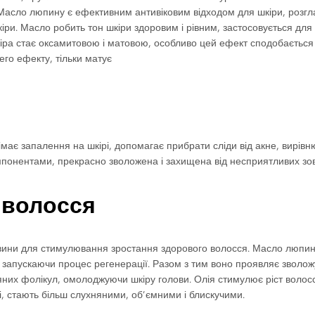
 Масло люпину є ефективним антивіковим відходом для шкіри, розгла
шкіри. Масло робить тон шкіри здоровим і рівним, застосовується для
іра стає оксамитовою і матовою, особливо цей ефект сподобається 
го ефекту, тільки матує
має запалення на шкірі, допомагає прибрати сліди від акне, вирів
онентами, прекрасно зволожена і захищена від несприятливих зовні
 волосся
овини для стимулювання зростання здорового волосся. Масло люпину
 запускаючи процес регенерації. Разом з тим воно проявляє зволожу
их фолікул, омолоджуючи шкіру голови. Олія стимулює ріст волосся
, стають більш слухняними, об’ємними і блискучими.