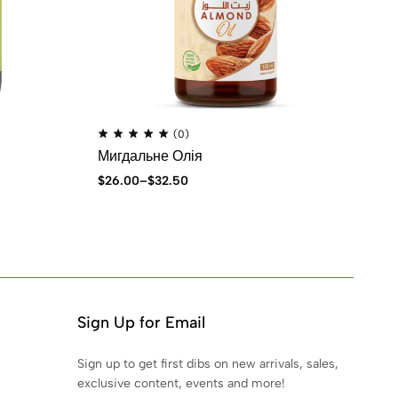
(0)
Мигдальне Олія
На
$
26.00
–
$
32.50
$
2
Sign Up for Email
Sign up to get first dibs on new arrivals, sales,
exclusive content, events and more!