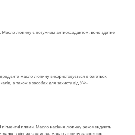
, Е. Масло люпину є потужним антиоксидантом, воно здатне
інгредієнта масло люпину використовується в багатьох
калів, а також в засобах для захисту від УФ-
 і пігментні плями. Масло насіння люпину рекомендують
мигдалю в рівних частинах, масло люпину заспокоює