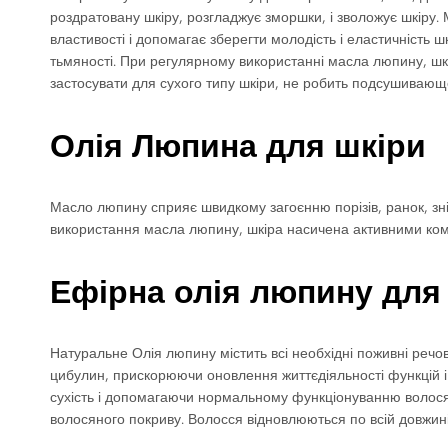
роздратовану шкіру, розгладжує зморшки, і зволожує шкіру.
властивості і допомагає зберегти молодість і еластичність 
тьмяності. При регулярному використанні масла люпину, шк
застосувати для сухого типу шкіри, не робить подсушивающе
Олія Люпина для шкіри
Масло люпину сприяє швидкому загоєнню порізів, ранок, зні
використання масла люпину, шкіра насичена активними комп
Ефірна олія люпину для
Натуральне Олія люпину містить всі необхідні поживні реч
цибулин, прискорюючи оновлення життєдіяльності функцій і
сухість і допомагаючи нормальному функціонуванню волосян
волосяного покриву. Волосся відновлюються по всій довжині