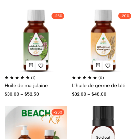
-25%
-20%
(1)
(0)
Huile de marjolaine
L’huile de germe de blé
$
30.00
–
$
52.50
$
32.00
–
$
48.00
-25%
Sold out