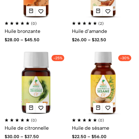
(0)
(2)
Huile bronzante
Huile d’amande
$
28.00
–
$
45.50
$
26.00
–
$
32.50
-25%
-30%
(0)
(0)
Huile de citronnelle
Huile de sésame
$
30.00
–
$
37.50
$
22.50
–
$
56.00