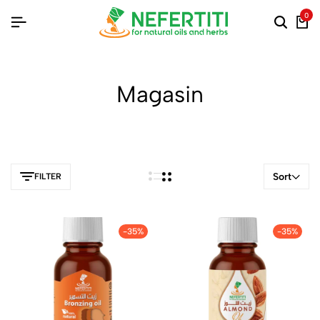
0
Magasin
Sort
FILTER
-35%
-35%