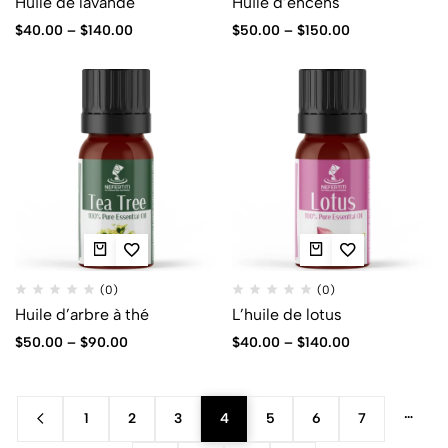
Huile de lavande
Huile d’encens
$
40.00
–
$
140.00
$
50.00
–
$
150.00
(0)
(0)
Huile d’arbre à thé
L’huile de lotus
$
50.00
–
$
90.00
$
40.00
–
$
140.00
…
1
2
3
4
5
6
7