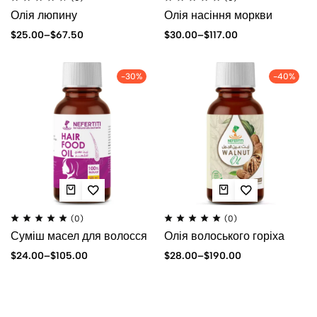
Олія люпину
Олія насіння моркви
$
25.00
–
$
67.50
$
30.00
–
$
117.00
-30%
-40%
(0)
(0)
Суміш масел для волосся
Олія волоського горіха
$
24.00
–
$
105.00
$
28.00
–
$
190.00