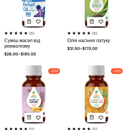
(0)
(0)
Суміш масел від
Олія насіння латуку
ревматизму
$
31.50
–
$
170.00
$
28.00
–
$
180.00
-25%
-35%
(0)
(0)