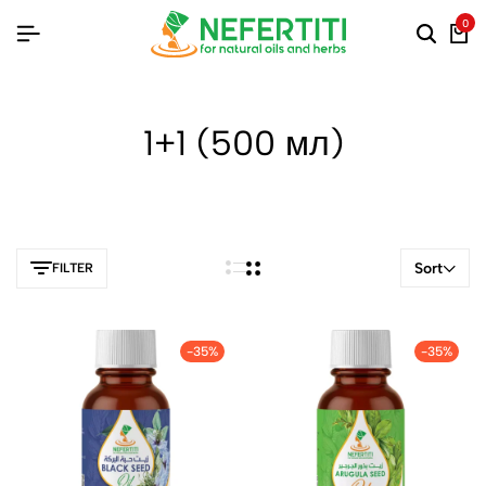
0
1+1 (500 мл)
Sort
FILTER
-35%
-35%