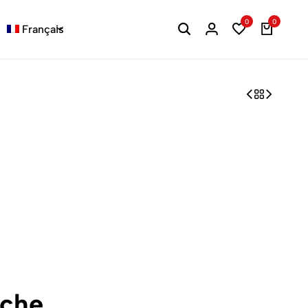
0
0
Français
êche