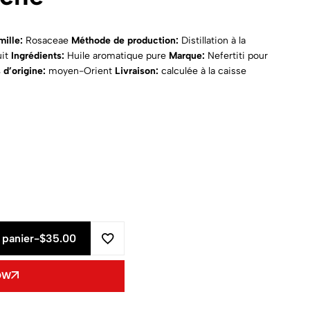
mille:
Rosaceae
Méthode de production:
Distillation à la
uit
Ingrédients:
Huile aromatique pure
Marque:
Nefertiti pour
 d’origine:
moyen-Orient
Livraison:
calculée à la caisse
 panier
-
$35.00
OW