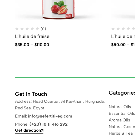
(0)
L’huile de fraise
L’huile de
$
35.00
–
$
110.00
$
50.00
–
$
Categorie
Get In Touch
Address: Head Quarter, Al Kawthar , Hurghada,
Natural Oils
Red Sea, Egypt
Essential Oils
Email:
info@nefertiti-eg.com
Aroma Oils
Phone:
(+20) 10 11 416 292
Natural Cosm
Get direction
Herbs & Tea