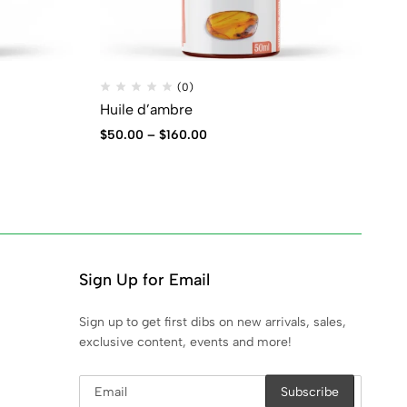
(0)
Huile d’ambre
Hu
$
50.00
–
$
160.00
$
4
Sign Up for Email
Sign up to get first dibs on new arrivals, sales,
exclusive content, events and more!