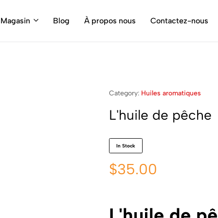
Magasin
Blog
À propos nous
Contactez-nous
Category:
Huiles aromatiques
L'huile de pêche
In Stock
$
35.00
L'huile de p