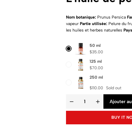
Nom botanique:
Prunus Persica
Fa
vapeur
Partie utilisée:
Pelure du fr
les huiles et herbes naturelles
Pays
50 ml
$
35.00
125 ml
$
70.00
250 ml
$
110.00
Sold out
Ajouter au
BUY IT N