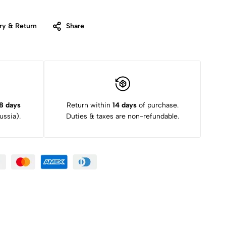
ry & Return
Share
8 days
Return within
14 days
of purchase.
ssia).
Duties & taxes are non-refundable.