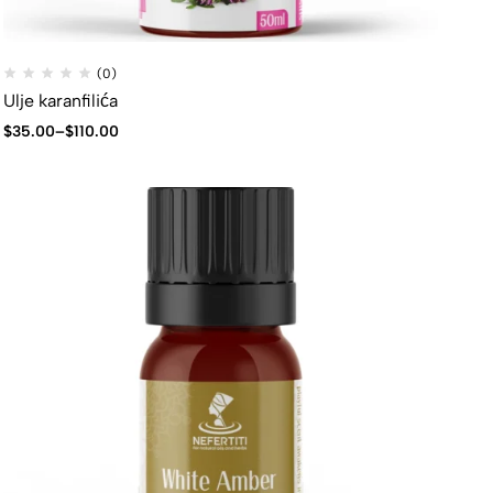
(0)
Ulje karanfilića
$
35.00
–
$
110.00