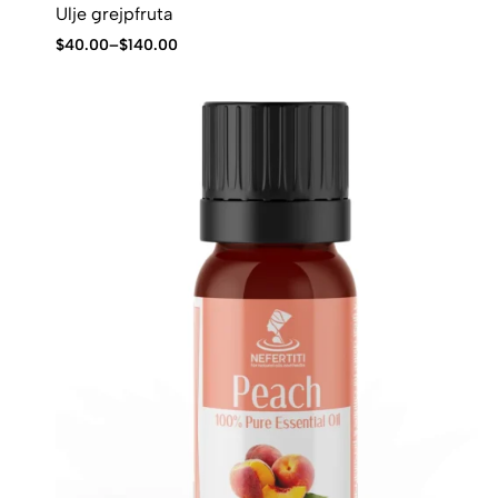
Ulje grejpfruta
$
40.00
–
$
140.00