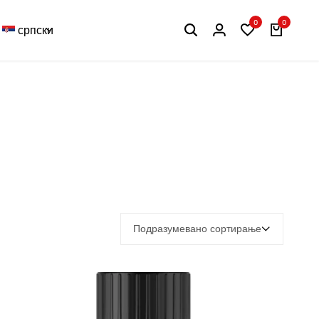
0
0
српски
Подразумевано сортирање