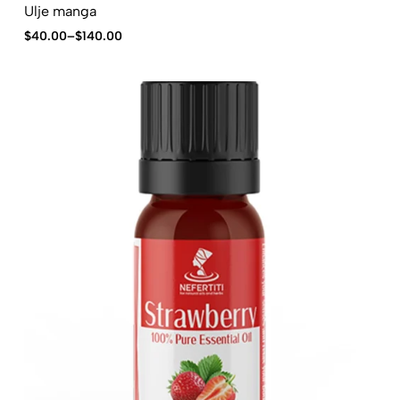
Ulje manga
$
40.00
–
$
140.00