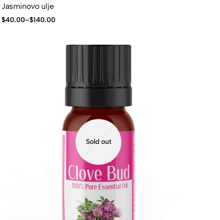
Jasminovo ulje
$
40.00
–
$
140.00
Sold out