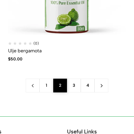
(0)
Ulje bergamota
$
50.00
1
2
3
4
s
Useful Links