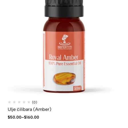
(0)
Ulje ćilibara (Amber)
$
50.00
–
$
160.00