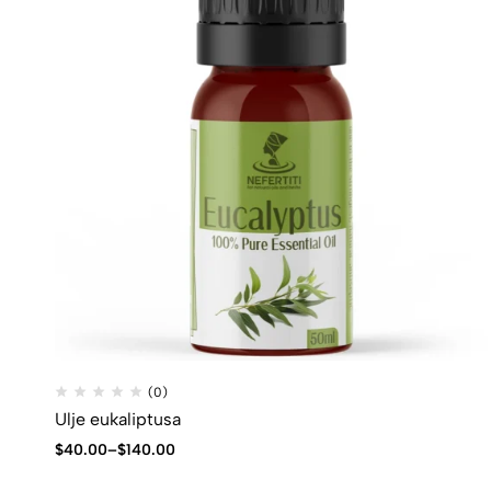
(0)
Ulje eukaliptusa
$
40.00
–
$
140.00