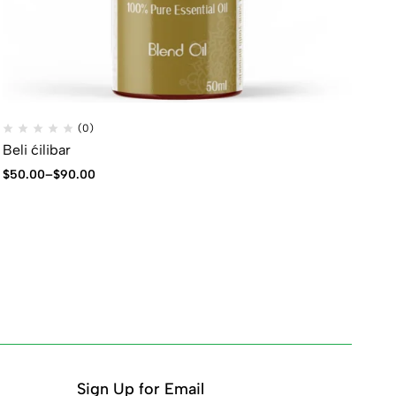
(0)
Beli ćilibar
$
50.00
–
$
90.00
Sign Up for Email