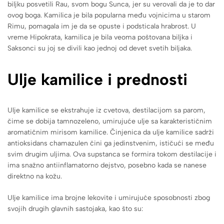
biljku posvetili Rau, svom bogu Sunca, jer su verovali da je to dar
ovog boga. Kamilica je bila popularna među vojnicima u starom
Rimu, pomagala im je da se opuste i podsticala hrabrost. U
vreme Hipokrata, kamilica je bila veoma poštovana biljka i
Saksonci su joj se divili kao jednoj od devet svetih biljaka.
Ulje kamilice i prednosti
Ulje kamilice se ekstrahuje iz cvetova, destilacijom sa parom,
čime se dobija tamnozeleno, umirujuće ulje sa karakterističnim
aromatičnim mirisom kamilice. Činjenica da ulje kamilice sadrži
antioksidans chamazulen čini ga jedinstvenim, ističući se među
svim drugim uljima. Ova supstanca se formira tokom destilacije i
ima snažno antiinflamatorno dejstvo, posebno kada se nanese
direktno na kožu.
Ulje kamilice ima brojne lekovite i umirujuće sposobnosti zbog
svojih drugih glavnih sastojaka, kao što su: