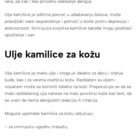
rana, pa čak i kao prirodno olakšanje alergija.
Ulje kamilice je odlična pomoć u ublažavanju bolova, može
poboljšati vaše raspoloženje i pomoći u borbi protiv depresije i
anksioznosti. Smirujuća svojstva kamilice takođe mogu podstaći
opuštanje i san.
Ulje kamilice za kožu
Ulje kamilice je meko ulje i stoga je idealno za decu i starije
ljude, kao i za veoma osetljivu kožu. Razblažen sa uljem-
nosačem može se koristiti lokalno na koži. Preporučuje se da se
malo razblaženog ulja nanese na malu površinu kože kao test, da
se uveri da nema alergijskih reakcija ili iritacija.
Moguće upotrebe kamilice za kožu uključuju:
– za umirujuću ugodnu masažu;