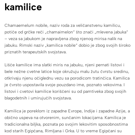
kamilice
Chamaemelum nobile, naziv roda za veličanstvenu kamilicu,
potiče od grčke reči „chamaimelon“ što znači „mlevena jabuka“
– veza sa jabukom je napravljena zbog njenog mirisa nalik na
jabuku. Rimski naziv „kamilica nobile“ dobio je zbog svojih široko
priznatih terapeutskih svojstava.
Lišće kamilice ima slatki miris na jabuku, njeni pernati listovi i
bele nežne cvetne latice koje okružuju malu žutu čvrstu sredinu,
otkrivaju njenu očiglednu vezu sa porodicom tratinčica. Kamilica
je čvrsto uspostavila svoje pouzdano ime, poznato vekovima. I
listovi i cvetovi kamilice korišćeni su od pamtiveka zbog svojih
blagodetnih i umirujućih svojstava.
Kamilica je poreklom iz zapadne Evrope, Indije i zapadne Azije, a
obično uspeva na otvorenim, sunčanim lokacijama. Kamilica je
tradicionalna biljka, poznata po svojim lekovitim sposobnostima
kod starih Egipćana, Rimljana i Grka. U to vreme Egipćani su