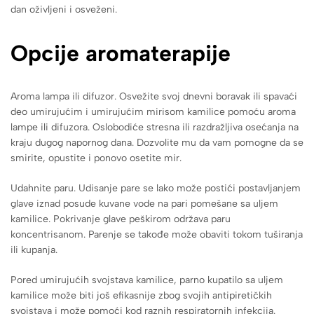
dan oživljeni i osveženi.
Opcije aromaterapije
Aroma lampa ili difuzor. Osvežite svoj dnevni boravak ili spavaći
deo umirujućim i umirujućim mirisom kamilice pomoću aroma
lampe ili difuzora. Oslobodiće stresna ili razdražljiva osećanja na
kraju dugog napornog dana. Dozvolite mu da vam pomogne da se
smirite, opustite i ponovo osetite mir.
Udahnite paru. Udisanje pare se lako može postići postavljanjem
glave iznad posude kuvane vode na pari pomešane sa uljem
kamilice. Pokrivanje glave peškirom održava paru
koncentrisanom. Parenje se takođe može obaviti tokom tuširanja
ili kupanja.
Pored umirujućih svojstava kamilice, parno kupatilo sa uljem
kamilice može biti još efikasnije zbog svojih antipiretičkih
svojstava i može pomoći kod raznih respiratornih infekcija.