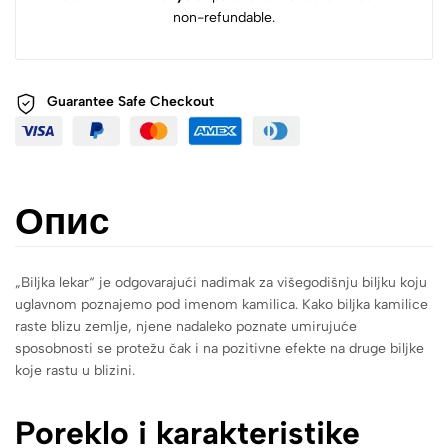
non-refundable.
Guarantee Safe
Checkout
Опис
„Biljka lekar“ je odgovarajući nadimak za višegodišnju biljku koju
uglavnom poznajemo pod imenom kamilica. Kako biljka kamilice
raste blizu zemlje, njene nadaleko poznate umirujuće
sposobnosti se protežu čak i na pozitivne efekte na druge biljke
koje rastu u blizini.
Poreklo i karakteristike