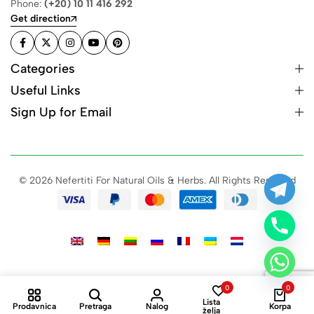
Phone:
(+20) 10 11 416 292
Get direction
Categories
Useful Links
Sign Up for Email
© 2026 Nefertiti For Natural Oils & Herbs. All Rights Reserved
0
0
Lista
Prodavnica
Pretraga
Nalog
Korpa
želja