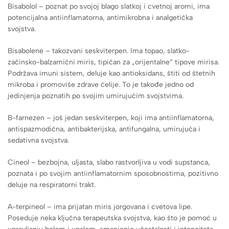
Bisabolol – poznat po svojoj blago slatkoj i cvetnoj aromi, ima
potencijalna antiinflamatorna, antimikrobna i analgetička
svojstva.
Bisabolene – takozvani seskviterpen. Ima topao, slatko-
začinsko-balzamični miris, tipičan za „orijentalne“ tipove mirisa.
Podržava imuni sistem, deluje kao antioksidans, štiti od štetnih
mikroba i promoviše zdrave ćelije. To je takođe jedno od
jedinjenja poznatih po svojim umirujućim svojstvima.
B-farnezen – još jedan seskviterpen, koji ima antiinflamatorna,
antispazmodična, antibakterijska, antifungalna, umirujuća i
sedativna svojstva.
Cineol – bezbojna, uljasta, slabo rastvorljiva u vodi supstanca,
poznata i po svojim antiinflamatornim sposobnostima, pozitivno
deluje na respiratorni trakt.
A-terpineol – ima prijatan miris jorgovana i cvetova lipe.
Poseduje neka ključna terapeutska svojstva, kao što je pomoć u