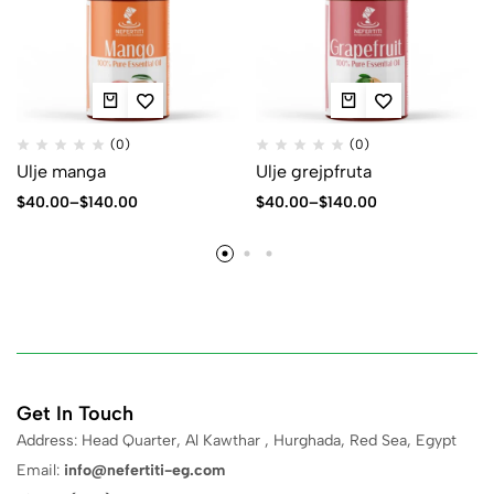
(0)
(0)
Ulje manga
Ulje grejpfruta
$
40.00
–
$
140.00
$
40.00
–
$
140.00
Get In Touch
Address: Head Quarter, Al Kawthar , Hurghada, Red Sea, Egypt
Email:
info@nefertiti-eg.com