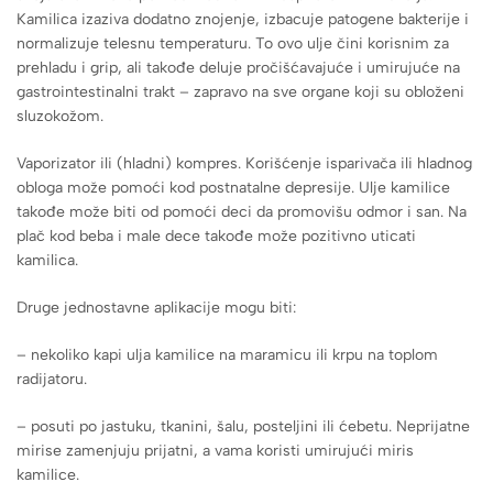
Kamilica izaziva dodatno znojenje, izbacuje patogene bakterije i
normalizuje telesnu temperaturu. To ovo ulje čini korisnim za
prehladu i grip, ali takođe deluje pročišćavajuće i umirujuće na
gastrointestinalni trakt – zapravo na sve organe koji su obloženi
sluzokožom.
Vaporizator ili (hladni) kompres. Korišćenje isparivača ili hladnog
obloga može pomoći kod postnatalne depresije. Ulje kamilice
takođe može biti od pomoći deci da promovišu odmor i san. Na
plač kod beba i male dece takođe može pozitivno uticati
kamilica.
Druge jednostavne aplikacije mogu biti:
– nekoliko kapi ulja kamilice na maramicu ili krpu na toplom
radijatoru.
– posuti po jastuku, tkanini, šalu, posteljini ili ćebetu. Neprijatne
mirise zamenjuju prijatni, a vama koristi umirujući miris
kamilice.