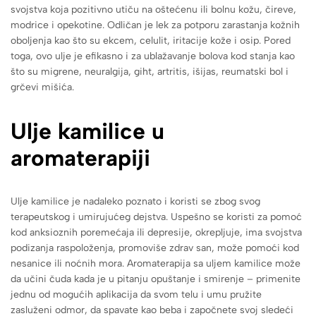
svojstva koja pozitivno utiču na oštećenu ili bolnu kožu, čireve,
modrice i opekotine. Odličan je lek za potporu zarastanja kožnih
oboljenja kao što su ekcem, celulit, iritacije kože i osip. Pored
toga, ovo ulje je efikasno i za ublažavanje bolova kod stanja kao
što su migrene, neuralgija, giht, artritis, išijas, reumatski bol i
grčevi mišića.
Ulje kamilice u
aromaterapiji
Ulje kamilice je nadaleko poznato i koristi se zbog svog
terapeutskog i umirujućeg dejstva. Uspešno se koristi za pomoć
kod anksioznih poremećaja ili depresije, okrepljuje, ima svojstva
podizanja raspoloženja, promoviše zdrav san, može pomoći kod
nesanice ili noćnih mora. Aromaterapija sa uljem kamilice može
da učini čuda kada je u pitanju opuštanje i smirenje – primenite
jednu od mogućih aplikacija da svom telu i umu pružite
zasluženi odmor, da spavate kao beba i započnete svoj sledeći