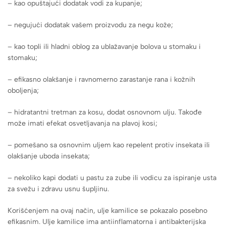
– kao opuštajući dodatak vodi za kupanje;
– negujući dodatak vašem proizvodu za negu kože;
– kao topli ili hladni oblog za ublažavanje bolova u stomaku i
stomaku;
– efikasno olakšanje i ravnomerno zarastanje rana i kožnih
oboljenja;
– hidratantni tretman za kosu, dodat osnovnom ulju. Takođe
može imati efekat osvetljavanja na plavoj kosi;
– pomešano sa osnovnim uljem kao repelent protiv insekata ili
olakšanje uboda insekata;
– nekoliko kapi dodati u pastu za zube ili vodicu za ispiranje usta
za svežu i zdravu usnu šupljinu.
Korišćenjem na ovaj način, ulje kamilice se pokazalo posebno
efikasnim. Ulje kamilice ima antiinflamatorna i antibakterijska