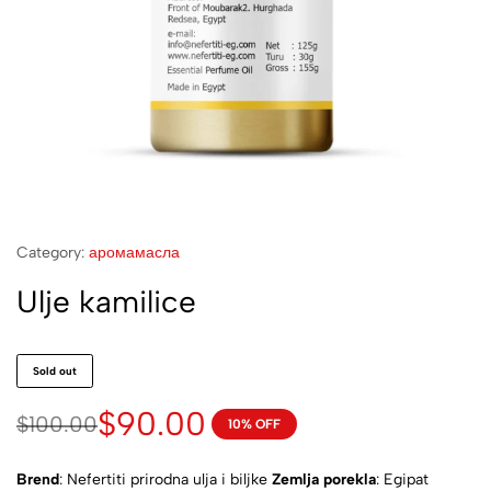
Category:
аромамасла
Ulje kamilice
Sold out
$
90.00
$
100.00
10% OFF
Brend
: Nefertiti prirodna ulja i biljke
Zemlja porekla
: Egipat