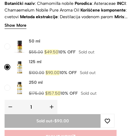
Botanički naziv
: Chamomilla nobile
Porodica
: Asteraceae
INCI
:
Chamaemelum Nobile Pure Aroma Oil
Korišćene komponente
:
cvetovi
Metoda ekstrakcije
: Destilacija vodenom parom
Miris
:
topao, zeljast
Izgled
: Upadljivo žuta
Agregatno stanje
: Tečnost
Show More
Prirodno
: Da
Čistoća
: 100% čistoća
Sertifikati
: ISO & MSDS
Sastav
: čisto aroma ulje
Dostava
: Izračunava se na blagajni
50 ml
$
55.00
$
49.50
10% OFF
Sold out
125 ml
$
100.00
$
90.00
10% OFF
Sold out
250 ml
$
175.00
$
157.50
10% OFF
Sold out
Sold out
-
$90.00