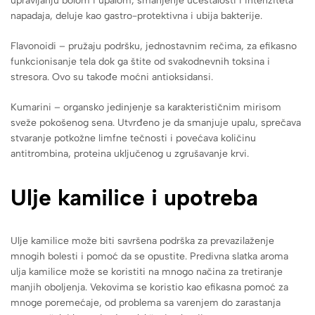
upravljanju bolom i upalom, smanjenje učestalosti i intenziteta
napadaja, deluje kao gastro-protektivna i ubija bakterije.
Flavonoidi – pružaju podršku, jednostavnim rečima, za efikasno
funkcionisanje tela dok ga štite od svakodnevnih toksina i
stresora. Ovo su takođe moćni antioksidansi.
Kumarini – organsko jedinjenje sa karakterističnim mirisom
sveže pokošenog sena. Utvrđeno je da smanjuje upalu, sprečava
stvaranje potkožne limfne tečnosti i povećava količinu
antitrombina, proteina uključenog u zgrušavanje krvi.
Ulje kamilice i upotreba
Ulje kamilice može biti savršena podrška za prevazilaženje
mnogih bolesti i pomoć da se opustite. Predivna slatka aroma
ulja kamilice može se koristiti na mnogo načina za tretiranje
manjih oboljenja. Vekovima se koristio kao efikasna pomoć za
mnoge poremećaje, od problema sa varenjem do zarastanja