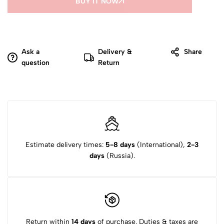
BUY IT NOW
Ask a
Delivery &
Share
question
Return
Estimate delivery times:
5-8 days
(International),
2-3
days
(Russia).
Return within
14 days
of purchase. Duties & taxes are