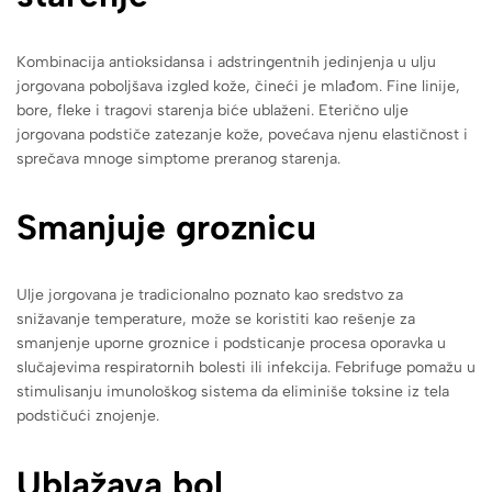
Kombinacija antioksidansa i adstringentnih jedinjenja u ulju
jorgovana poboljšava izgled kože, čineći je mlađom. Fine linije,
bore, fleke i tragovi starenja biće ublaženi. Eterično ulje
jorgovana podstiče zatezanje kože, povećava njenu elastičnost i
sprečava mnoge simptome preranog starenja.
Smanjuje groznicu
Ulje jorgovana je tradicionalno poznato kao sredstvo za
snižavanje temperature, može se koristiti kao rešenje za
smanjenje uporne groznice i podsticanje procesa oporavka u
slučajevima respiratornih bolesti ili infekcija. Febrifuge pomažu u
stimulisanju imunološkog sistema da eliminiše toksine iz tela
podstičući znojenje.
Ublažava bol