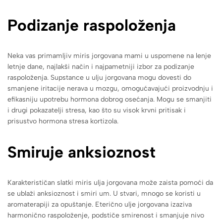
Podizanje raspoloženja
Neka vas primamljiv miris jorgovana mami u uspomene na lenje
letnje dane, najlakši način i najpametniji izbor za podizanje
raspoloženja. Supstance u ulju jorgovana mogu dovesti do
smanjene iritacije nerava u mozgu, omogućavajući proizvodnju i
efikasniju upotrebu hormona dobrog osećanja. Mogu se smanjiti
i drugi pokazatelji stresa, kao što su visok krvni pritisak i
prisustvo hormona stresa kortizola.
Smiruje anksioznost
Karakterističan slatki miris ulja jorgovana može zaista pomoći da
se ublaži anksioznost i smiri um. U stvari, mnogo se koristi u
aromaterapiji za opuštanje. Eterično ulje jorgovana izaziva
harmonično raspoloženje, podstiče smirenost i smanjuje nivo