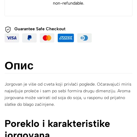
non-refundable.
Guarantee Safe
Checkout
Опис
Jorgovan je više od cveta koji privlači poglede. Očaravajući miris
najavljuje proleće i sam po sebi formira drugu dimenziju. Aroma
jorgovana može varirati od soja do soja, u rasponu od prijatno
slatke do blago začinjene.
Poreklo i karakteristike
jorgovana