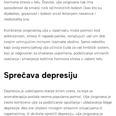
hormona stresa u telu. Štaviše, ulje jorgovana čak ima
sposobnost da smanji rizik od hroničnih bolesti (kao što su
dijabetes, gojaznost i bolesti srca) lečenjem nesanice i
nedostatka sna.
Korišćenje jorgovanog ulja u isparivaču može pomoći kod
anksioznosti, stresa ili napada panike, osnažujući vaš um dok
svojim umirujućim mirisom izazivate okolinu. Samo nekoliko
kapi ovog esencijalnog ulja učiniće čuda za vaš limbički sistem,
koji je odgovoran za stvaranje uspomena, podsticanje smirenih
osećanja i smanjenje količine hormona stresa u vašem telu.
Sprečava depresiju
Depresija je uobičajeno stanje širom sveta, za koje je
aromaterapija postala veoma popularna pomoć. Ulje jorgovana je
često korišćeno ulje za podsticanje opuštanja i ublažavanje blage
depresije. Ako ste izloženi mnogim stresnim situacijama ili
napetostima, ili da biste sprečili depresiju, ulje jorgovana je