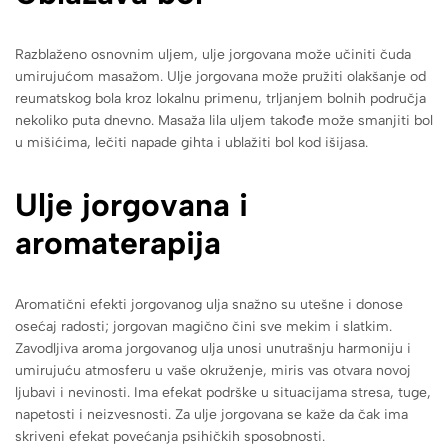
Razblaženo osnovnim uljem, ulje jorgovana može učiniti čuda
umirujućom masažom. Ulje jorgovana može pružiti olakšanje od
reumatskog bola kroz lokalnu primenu, trljanjem bolnih područja
nekoliko puta dnevno. Masaža lila uljem takođe može smanjiti bol
u mišićima, lečiti napade gihta i ublažiti bol kod išijasa.
Ulje jorgovana i
aromaterapija
Aromatični efekti jorgovanog ulja snažno su utešne i donose
osećaj radosti; jorgovan magično čini sve mekim i slatkim.
Zavodljiva aroma jorgovanog ulja unosi unutrašnju harmoniju i
umirujuću atmosferu u vaše okruženje, miris vas otvara novoj
ljubavi i nevinosti. Ima efekat podrške u situacijama stresa, tuge,
napetosti i neizvesnosti. Za ulje jorgovana se kaže da čak ima
skriveni efekat povećanja psihičkih sposobnosti.