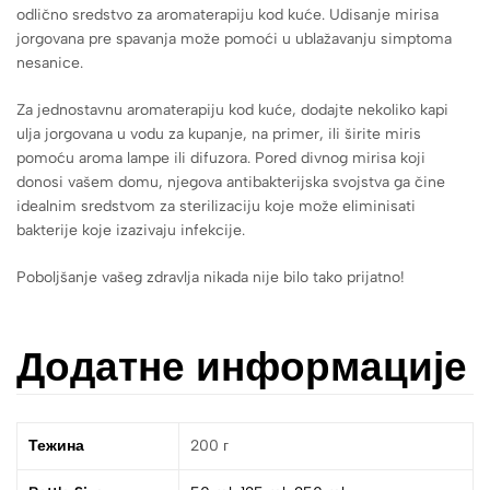
odlično sredstvo za aromaterapiju kod kuće. Udisanje mirisa
jorgovana pre spavanja može pomoći u ublažavanju simptoma
nesanice.
Za jednostavnu aromaterapiju kod kuće, dodajte nekoliko kapi
ulja jorgovana u vodu za kupanje, na primer, ili širite miris
pomoću aroma lampe ili difuzora. Pored divnog mirisa koji
donosi vašem domu, njegova antibakterijska svojstva ga čine
idealnim sredstvom za sterilizaciju koje može eliminisati
bakterije koje izazivaju infekcije.
Poboljšanje vašeg zdravlja nikada nije bilo tako prijatno!
Додатне информације
Тежина
200 г