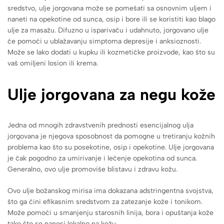
sredstvo, ulje jorgovana može se pomešati sa osnovnim uljem i
naneti na opekotine od sunca, osip i bore ili se koristiti kao blago
ulje za masažu. Difuzno u isparivaču i udahnuto, jorgovano ulje
će pomoći u ublažavanju simptoma depresije i anksioznosti.
Može se lako dodati u kupku ili kozmetičke proizvode, kao što su
vaš omiljeni losion ili krema.
Ulje jorgovana za negu kože
Jedna od mnogih zdravstvenih prednosti esencijalnog ulja
jorgovana je njegova sposobnost da pomogne u tretiranju kožnih
problema kao što su posekotine, osip i opekotine. Ulje jorgovana
je čak pogodno za umirivanje i lečenje opekotina od sunca.
Generalno, ovo ulje promoviše blistavu i zdravu kožu.
Ovo ulje božanskog mirisa ima dokazana adstringentna svojstva,
što ga čini efikasnim sredstvom za zatezanje kože i tonikom.
Može pomoći u smanjenju starosnih linija, bora i opuštanja kože
tako što se nanosi lokalno na kožu.