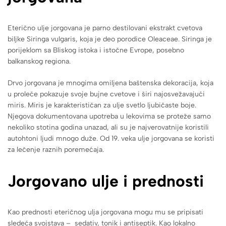
Eterično ulje jorgovana je parno destilovani ekstrakt cvetova
biljke Siringa vulgaris, koja je deo porodice Oleaceae. Siringa je
porijeklom sa Bliskog istoka i istočne Evrope, posebno
balkanskog regiona.
Drvo jorgovana je mnogima omiljena baštenska dekoracija, koja
u proleće pokazuje svoje bujne cvetove i širi najosvežavajući
miris. Miris je karakterističan za ulje svetlo ljubičaste boje.
Njegova dokumentovana upotreba u lekovima se proteže samo
nekoliko stotina godina unazad, ali su je najverovatnije koristili
autohtoni ljudi mnogo duže. Od 19. veka ulje jorgovana se koristi
za lečenje raznih poremećaja.
Jorgovano ulje i prednosti
Kao prednosti eteričnog ulja jorgovana mogu mu se pripisati
sledeća svojstava – sedativ, tonik i antiseptik. Kao lokalno