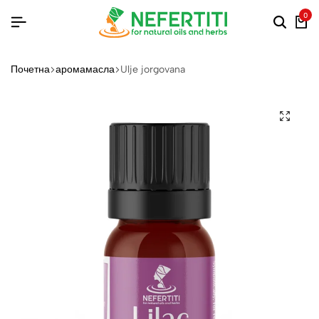
0
Почетна
аромамасла
Ulje jorgovana