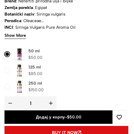
Brend
: Nefertiti prirodna ulja i biljke
Zemlja porekla
: Egipat
Botanički naziv
: Siringa vulgaris
Porodica
: Oleaceae
INCI
: Siringa Vulgaris Pure Aroma Oil
Korišćene komponente
: cvetovi
Show More
Metoda ekstrakcije
: Destilacija vodenom parom
Miris
: blago gorak, sladak
50 ml
Izgled
: svetlo ljubičasta
$
50.00
Agregatno stanje
: Tečnost
Prirodno
: Da
125 ml
Čistoća
: 100% čistoća
$
85.00
Sertifikati
: ISO & MSDS
250 ml
Sastav
: čisto aroma ulje
$
150.00
Dostava
: Izračunava se na blagajni
Додај у корпу
-
$50.00
BUY IT NOW