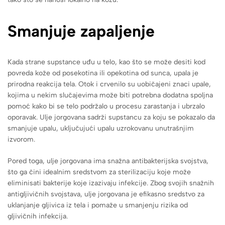
Smanjuje zapaljenje
Kada strane supstance uđu u telo, kao što se može desiti kod
povreda kože od posekotina ili opekotina od sunca, upala je
prirodna reakcija tela. Otok i crvenilo su uobičajeni znaci upale,
kojima u nekim slučajevima može biti potrebna dodatna spoljna
pomoć kako bi se telo podržalo u procesu zarastanja i ubrzalo
oporavak. Ulje jorgovana sadrži supstancu za koju se pokazalo da
smanjuje upalu, uključujući upalu uzrokovanu unutrašnjim
izvorom.
Pored toga, ulje jorgovana ima snažna antibakterijska svojstva,
što ga čini idealnim sredstvom za sterilizaciju koje može
eliminisati bakterije koje izazivaju infekcije. Zbog svojih snažnih
antigljivičnih svojstava, ulje jorgovana je efikasno sredstvo za
uklanjanje gljivica iz tela i pomaže u smanjenju rizika od
gljivičnih infekcija.