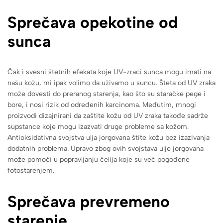
Sprečava opekotine od
sunca
Čak i svesni štetnih efekata koje UV-zraci sunca mogu imati na
našu kožu, mi ipak volimo da uživamo u suncu. Šteta od UV zraka
može dovesti do preranog starenja, kao što su staračke pege i
bore, i nosi rizik od određenih karcinoma. Međutim, mnogi
proizvodi dizajnirani da zaštite kožu od UV zraka takođe sadrže
supstance koje mogu izazvati druge probleme sa kožom.
Antioksidativna svojstva ulja jorgovana štite kožu bez izazivanja
dodatnih problema. Upravo zbog ovih svojstava ulje jorgovana
može pomoći u popravljanju ćelija koje su već pogođene
fotostarenjem.
Sprečava prevremeno
starenje