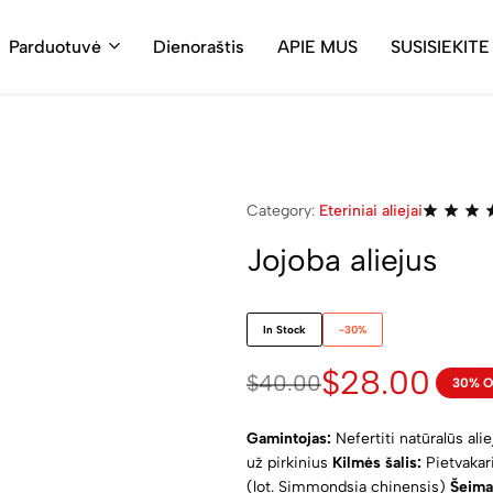
Parduotuvė
Dienoraštis
APIE MUS
SUSISIEKITE
Category:
Eteriniai aliejai
Jojoba aliejus
In Stock
-30%
$
28.00
$
40.00
30% O
Gamintojas:
Nefertiti natūralūs alie
už pirkinius
Kilmės šalis:
Pietvakar
(lot. Simmondsia chinensis)
Šeima