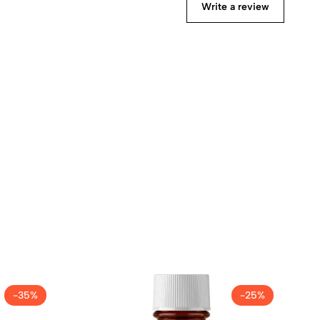
Write a review
-35%
-25%