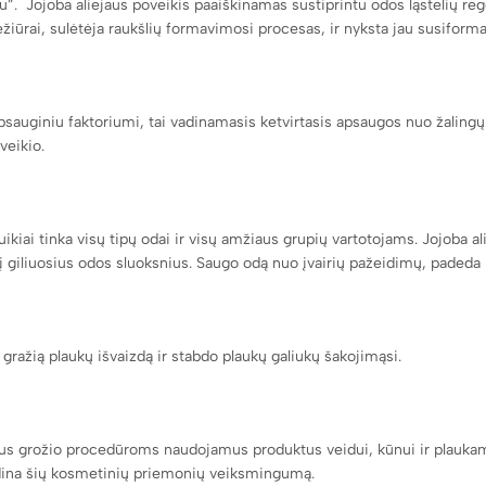
”. Jojoba aliejaus poveikis paaiškinamas sustiprintu odos ląstelių reg
žiūrai, sulėtėja raukšlių formavimosi procesas, ir nyksta jau susiforma
psauginiu faktoriumi, tai vadinamasis ketvirtasis apsaugos nuo žalingų
veikio.
ikiai tinka visų tipų odai ir visų amžiaus grupių vartotojams. Jojoba a
į giliuosius odos sluoksnius. Saugo odą nuo įvairių pažeidimų, padeda na
 gražią plaukų išvaizdą ir stabdo plaukų galiukų šakojimąsi.
us grožio procedūroms naudojamus produktus veidui, kūnui ir plaukams
didina šių kosmetinių priemonių veiksmingumą.