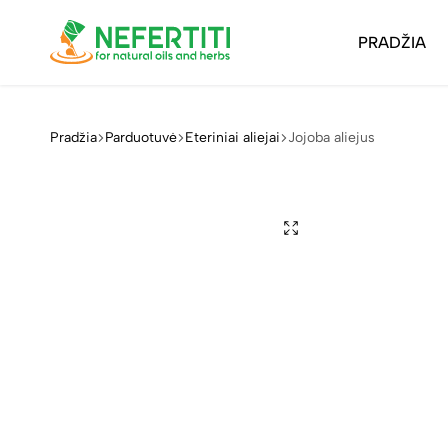
PRADŽIA
Nefertiti
For
Natural
Oils
Pradžia
Parduotuvė
Eteriniai aliejai
Jojoba aliejus
&
Herbs