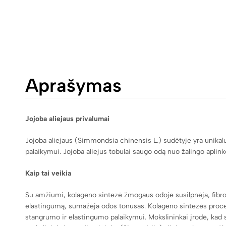
Aprašymas
Jojoba aliejaus privalumai
Jojoba aliejaus (Simmondsia chinensis L.) sudėtyje yra unikalu
palaikymui. Jojoba aliejus tobulai saugo odą nuo žalingo aplin
Kaip tai veikia
Su amžiumi, kolageno sintezė žmogaus odoje susilpnėja, fibro
elastingumą, sumažėja odos tonusas. Kolageno sintezės procesa
stangrumo ir elastingumo palaikymui. Mokslininkai įrodė, kad sim