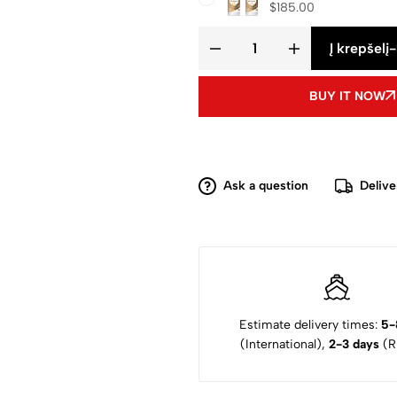
$
185.00
Į krepšelį
-
BUY IT NOW
Ask a question
Delive
Estimate delivery times:
5-
(International),
2-3 days
(Ru