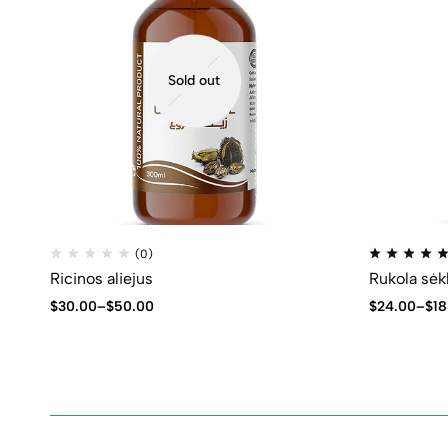
Sold out
(0)
Ricinos aliejus
Rukola sėkl
$
30.00
–
$
50.00
$
24.00
–
$
18