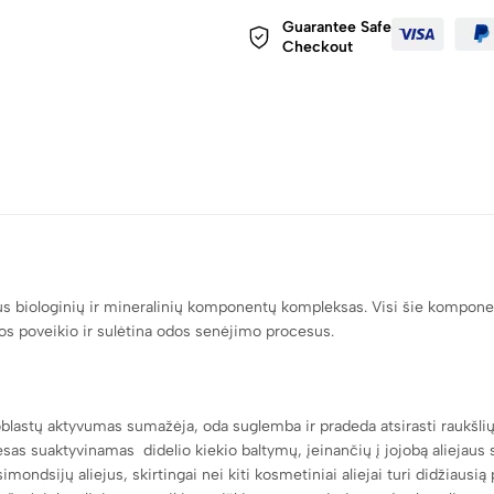
Guarantee Safe
Checkout
s biologinių ir mineralinių komponentų kompleksas. Visi šie komponenta
kos poveikio ir sulėtina odos senėjimo procesus.
blastų aktyvumas sumažėja, oda suglemba ir pradeda atsirasti raukšlių
s suaktyvinamas didelio kiekio baltymų, įeinančių į jojobą aliejaus su
ondsijų aliejus, skirtingai nei kiti kosmetiniai aliejai turi didžiausią