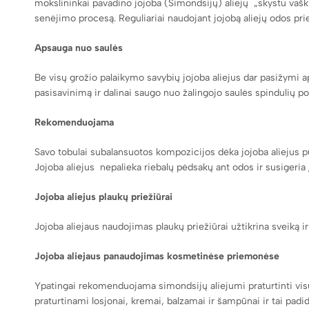
mokslininkai pavadino jojoba (Simondsijų) aliejų „skystu vašku
senėjimo procesą. Reguliariai naudojant jojobą aliejų odos prie
Apsauga nuo saulės
Be visų grožio palaikymo savybių jojoba aliejus dar pasižymi a
pasisavinimą ir dalinai saugo nuo žalingojo saulės spindulių po
Rekomenduojama
Savo tobulai subalansuotos kompozicijos dėka jojoba aliejus pu
Jojoba aliejus nepalieka riebalų pėdsakų ant odos ir susigeria 
Jojoba aliejus plaukų priežiūrai
Jojoba aliejaus naudojimas plaukų priežiūrai užtikrina sveiką ir
Jojoba aliejaus panaudojimas kosmetinėse priemonėse
Ypatingai rekomenduojama simondsijų aliejumi praturtinti vis
praturtinami losjonai, kremai, balzamai ir šampūnai ir tai pa