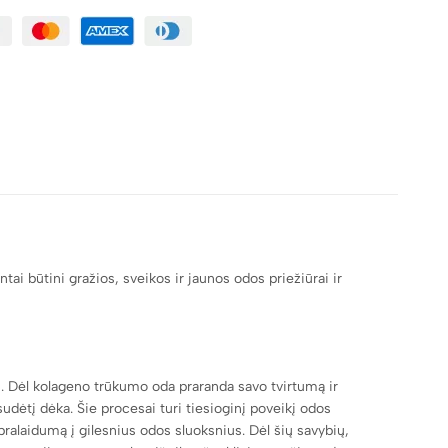
i būtini gražios, sveikos ir jaunos odos priežiūrai ir
. Dėl kolageno trūkumo oda praranda savo tvirtumą ir
dėtį dėka. Šie procesai turi tiesioginį poveikį odos
 pralaidumą į gilesnius odos sluoksnius. Dėl šių savybių,