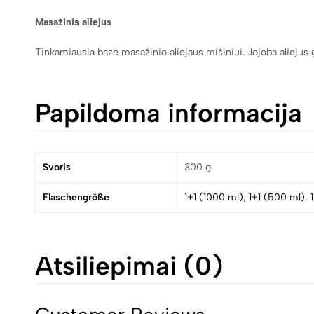
Masažinis aliejus
Tinkamiausia bazė masažinio aliejaus mišiniui. Jojoba aliejus g
Papildoma informacija
Svoris
300 g
Flaschengröße
1+1 (1000 ml)
,
1+1 (500 ml)
,
Atsiliepimai (0)