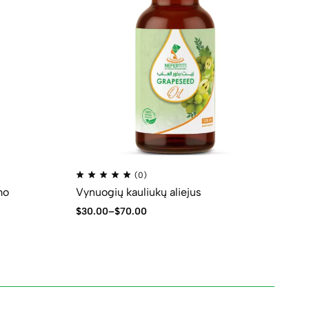
(0)
mo
Vynuogių kauliukų aliejus
Kv
$
30.00
–
$
70.00
$
3