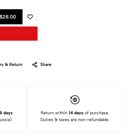
$28.00
ry & Return
Share
8 days
Return within
14 days
of purchase.
ssia).
Duties & taxes are non-refundable.