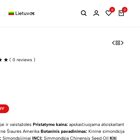
0
0
Lietuvos
(
0
reviews )
FF
jai ir vaistažolės
Pristatymo kaina:
apskaičiuojama atsiskaitant
inė Šiaurės Amerika
Botaninis pavadinimas:
Kininė simondsija
:
Simondsijiniai
INCI:
Simmondsia Chinensis Seed Oil
Kiti