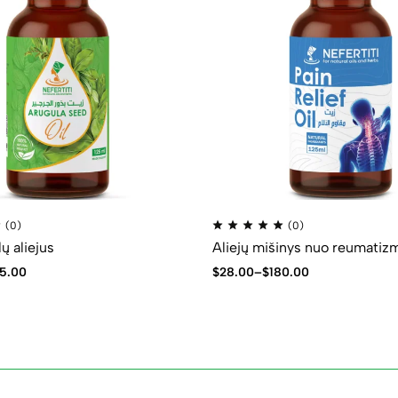
(0)
(0)
ų aliejus
Aliejų mišinys nuo reumatiz
5.00
$
28.00
–
$
180.00