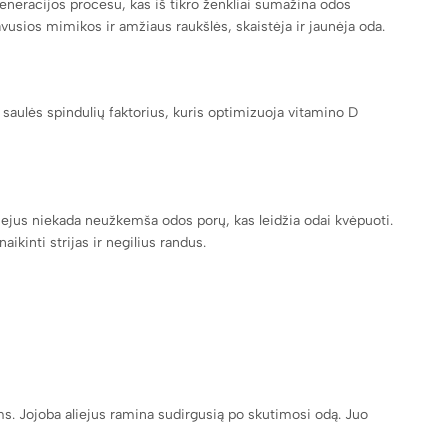
eneracijos procesu, kas iš tikro ženkliai sumažina odos
vusios mimikos ir amžiaus raukšlės, skaistėja ir jaunėja oda.
 saulės spindulių faktorius, kuris optimizuoja vitamino D
liejus niekada neužkemša odos porų, kas leidžia odai kvėpuoti.
ikinti strijas ir negilius randus.
. Jojoba aliejus ramina sudirgusią po skutimosi odą. Juo