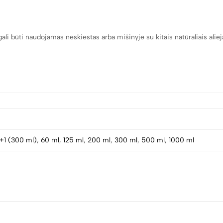
ali būti naudojamas neskiestas arba mišinyje su kitais natūraliais aliej
1+1 (300 ml)
,
60 ml
,
125 ml
,
200 ml
,
300 ml
,
500 ml
,
1000 ml