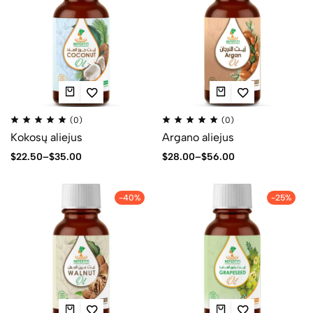
(0)
(0)
Kokosų aliejus
Argano aliejus
$
22.50
–
$
35.00
$
28.00
–
$
56.00
-40%
-25%