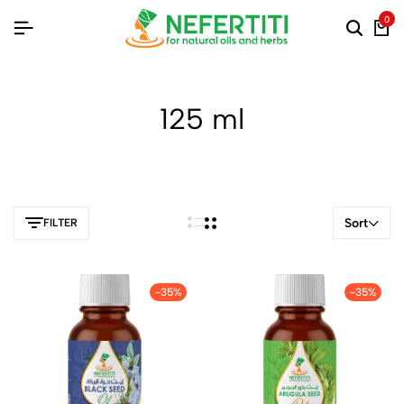
0
125 ml
Sort
FILTER
-35%
-35%