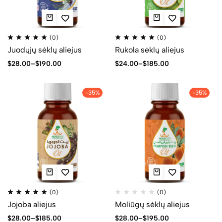
(0)
(0)
Juodųjų sėklų aliejus
Rukola sėklų aliejus
$
28.00
–
$
190.00
$
24.00
–
$
185.00
-35%
-35%
(0)
(0)
Jojoba aliejus
Moliūgų sėklų aliejus
$
28.00
–
$
185.00
$
28.00
–
$
195.00