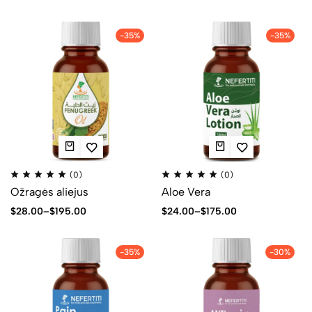
-35%
-35%
(0)
(0)
Ožragės aliejus
Aloe Vera
$
28.00
–
$
195.00
$
24.00
–
$
175.00
-35%
-30%