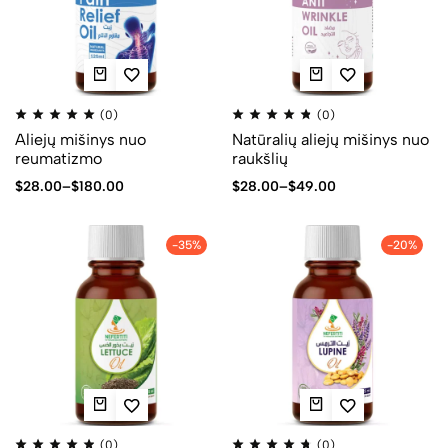
(0)
(0)
Aliejų mišinys nuo
Natūralių aliejų mišinys nuo
reumatizmo
raukšlių
$
28.00
–
$
180.00
$
28.00
–
$
49.00
-35%
-20%
(0)
(0)