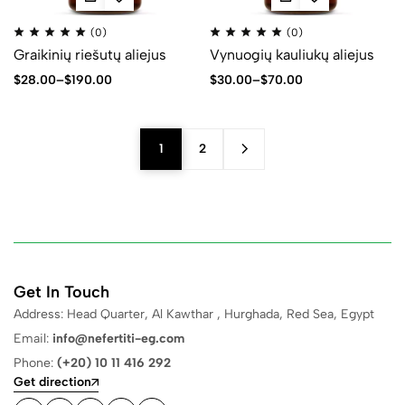
(0)
(0)
Graikinių riešutų aliejus
Vynuogių kauliukų aliejus
$
28.00
–
$
190.00
$
30.00
–
$
70.00
1
2
Get In Touch
Address: Head Quarter, Al Kawthar , Hurghada, Red Sea, Egypt
Email:
info@nefertiti-eg.com
Phone:
(+20) 10 11 416 292
Get direction