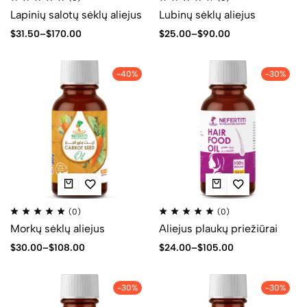
Lapinių salotų sėklų aliejus
Lubinų sėklų aliejus
$
31.50
–
$
170.00
$
25.00
–
$
90.00
-40%
-30%
(0)
(0)
Morkų sėklų aliejus
Aliejus plaukų priežiūrai
$
30.00
–
$
108.00
$
24.00
–
$
105.00
-30%
-30%