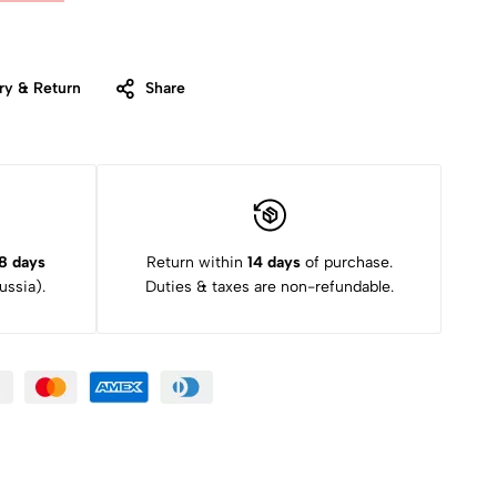
ry & Return
Share
8 days
Return within
14 days
of purchase.
ssia).
Duties & taxes are non-refundable.