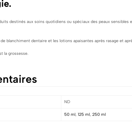
gie.
duits destinés aux soins quotidiens ou spéciaux des peaux sensibles et 
 de blanchiment dentaire et les lotions apaisantes après rasage et aprè
st la grossesse.
ntaires
ND
50 ml
,
125 ml
,
250 ml