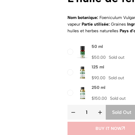
Nom botanique:
Foeniculum Vulga
vapeur
Partie utilisée:
Graines
Ing
huiles et herbes naturelles
Pays d’o
50 ml
$
50.00
Sold out
125 ml
$
90.00
Sold out
250 ml
$
150.00
Sold out
Sold Out
BUY IT NOW