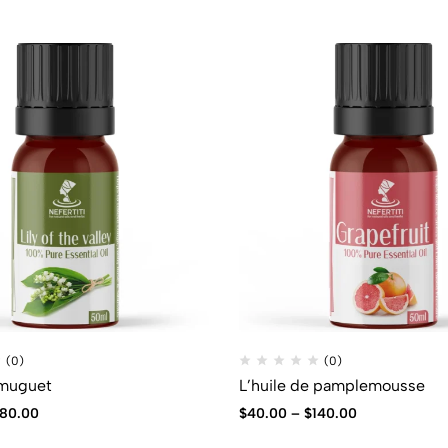
(0)
(0)
 muguet
L’huile de pamplemousse
180.00
$
40.00
–
$
140.00