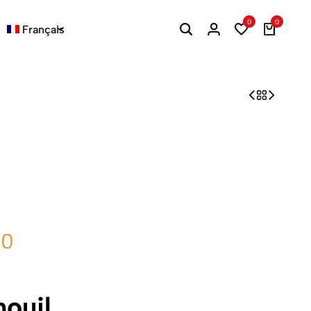
0
0
Français
00
nouil