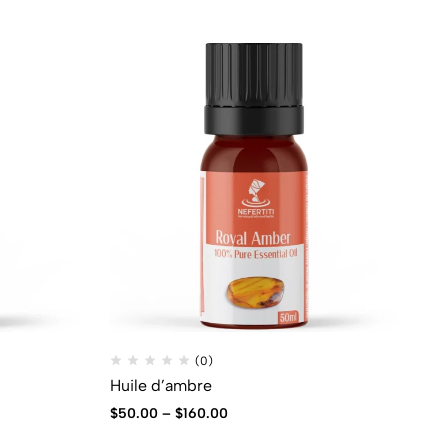
(0)
Huile d’ambre
Hu
$
50.00
–
$
160.00
$
4