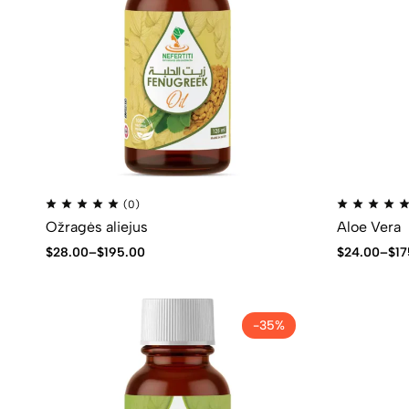
(0)
Ožragės aliejus
Aloe Vera
$
28.00
–
$
195.00
$
24.00
–
$
17
-35%