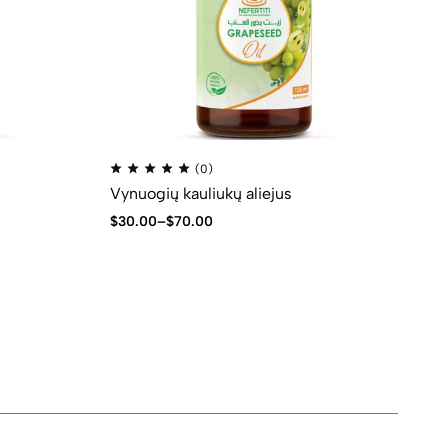
(0)
Vynuogių kauliukų aliejus
$
30.00
–
$
70.00