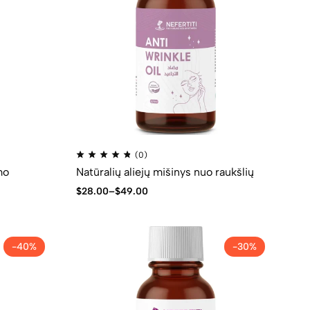
(0)
mo
Natūralių aliejų mišinys nuo raukšlių
$
28.00
–
$
49.00
-40%
-30%