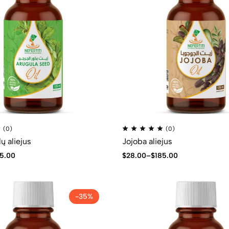
(0)
(0)
ų aliejus
Jojoba aliejus
5.00
$
28.00
–
$
185.00
-35%