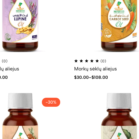
(0)
(0)
ų aliejus
Morkų sėklų aliejus
0.00
$
30.00
–
$
108.00
-30%