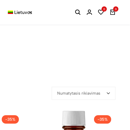
0
0
Lietuvos
Numatytasis rikiavimas
-35%
-35%