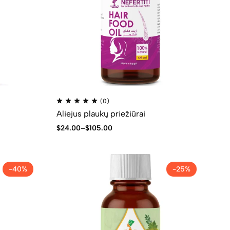
(0)
Aliejus plaukų priežiūrai
$
24.00
–
$
105.00
-40%
-25%