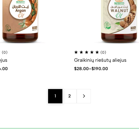
(0)
(0)
ejus
Graikinių riešutų aliejus
6.00
$
28.00
–
$
190.00
1
2