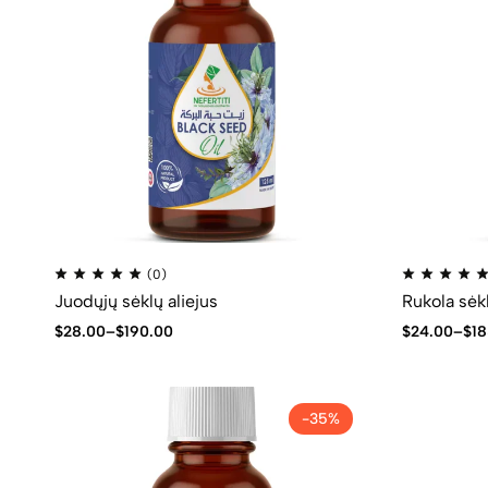
(0)
Juodųjų sėklų aliejus
Rukola sėkl
$
28.00
–
$
190.00
$
24.00
–
$
18
-35%