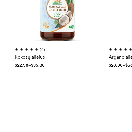
(0)
Kokosų aliejus
Argano ali
$
22.50
–
$
35.00
$
28.00
–
$
5