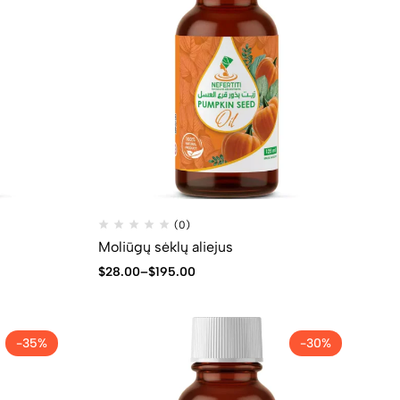
(0)
Moliūgų sėklų aliejus
$
28.00
–
$
195.00
-35%
-30%