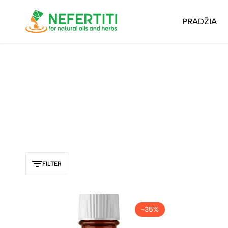
PRADŽIA
Nefertiti
For
Natural
Oils
&
Herbs
FILTER
-35%