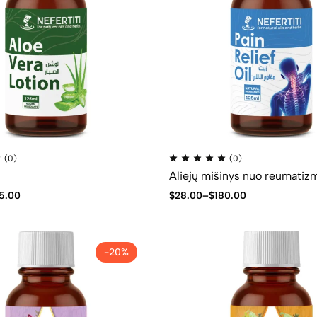
(0)
(0)
Aliejų mišinys nuo reumatiz
5.00
$
28.00
–
$
180.00
-20%