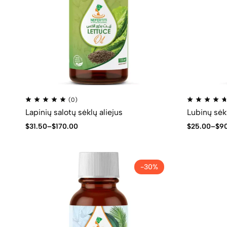
(0)
Lapinių salotų sėklų aliejus
Lubinų sėkl
$
31.50
–
$
170.00
$
25.00
–
$
9
-30%