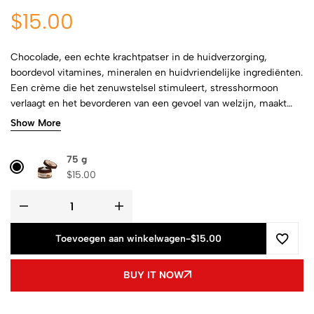
$
15.00
Chocolade, een echte krachtpatser in de huidverzorging,
boordevol vitamines, mineralen en huidvriendelijke ingrediënten.
Een crème die het zenuwstelsel stimuleert, stresshormoon
verlaagt en het bevorderen van een gevoel van welzijn, maakt
het helemaal af.
Show More
75 g
$
15.00
Toevoegen aan winkelwagen
-
$15.00
BUY IT NOW