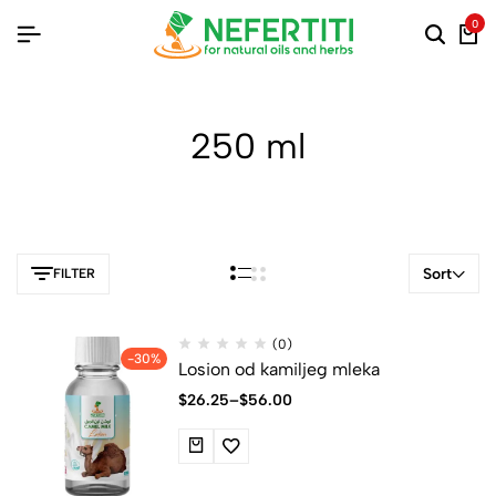
0
250 ml
Sort
FILTER
(0)
-30%
Losion od kamiljeg mleka
$
26.25
–
$
56.00