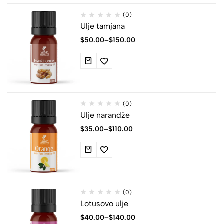
(0)
Ulje tamjana
$
50.00
–
$
150.00
(0)
Ulje narandže
$
35.00
–
$
110.00
(0)
Lotusovo ulje
$
40.00
–
$
140.00