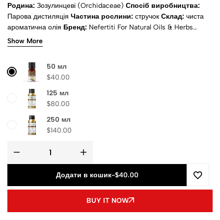
Родина:
Зозулинцеві (
Orchidaceae)
Спосіб виробництва:
Парова дистиляція
Частина рослини:
стручок
Склад:
чиста
ароматична олія
Бренд:
Nefertiti For Natural Oils & Herbs
Країна походження:
Близький Схід
Доставка:
Розрахунок при
Show More
оформленні замовлення
50 мл
$
40.00
125 мл
$
80.00
250 мл
$
140.00
Додати в кошик
-
$40.00
BUY IT NOW