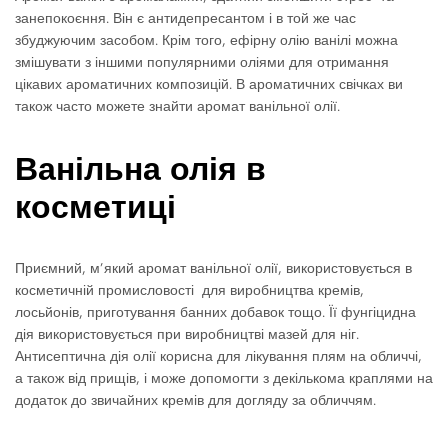
занепокоєння. Він є антидепресантом і в той же час
збуджуючим засобом. Крім того, ефірну олію ванілі можна
змішувати з іншими популярними оліями для отримання
цікавих ароматичних композицій. В ароматичних свічках ви
також часто можете знайти аромат ванільної олії.
Ванільна олія в
косметиці
Приємний, м’який аромат ванільної олії, використовується в
косметичній промисловості для виробництва кремів,
лосьйонів, приготування банних добавок тощо. Її фунгіцидна
дія використовується при виробництві мазей для ніг.
Антисептична дія олії корисна для лікування плям на обличчі,
а також від прищів, і може допомогти з декількома краплями на
додаток до звичайних кремів для догляду за обличчям.