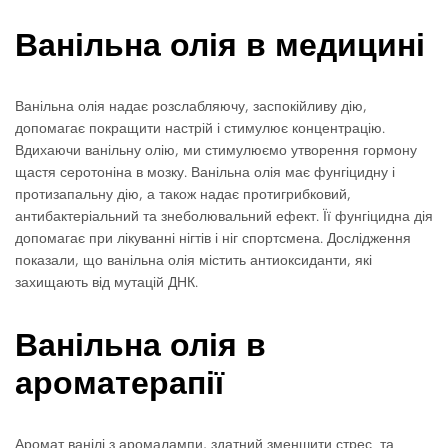
Ванільна олія в медицині
Ванільна олія надає розслабляючу, заспокійливу дію,
допомагає покращити настрій і стимулює концентрацію.
Вдихаючи ванільну олію, ми стимулюємо утворення гормону
щастя серотоніна в мозку. Ванільна олія має фунгіцидну і
протизапальну дію, а також надає протигрибковий,
антибактеріальний та знеболювальний ефект. Її фунгіцидна дія
допомагає при лікуванні нігтів і ніг спортсмена. Дослідження
показали, що ванільна олія містить антиоксиданти, які
захищають від мутацій ДНК.
Ванільна олія в
ароматерапії
Аромат ванілі з аромалампи, здатний зменшити стрес та