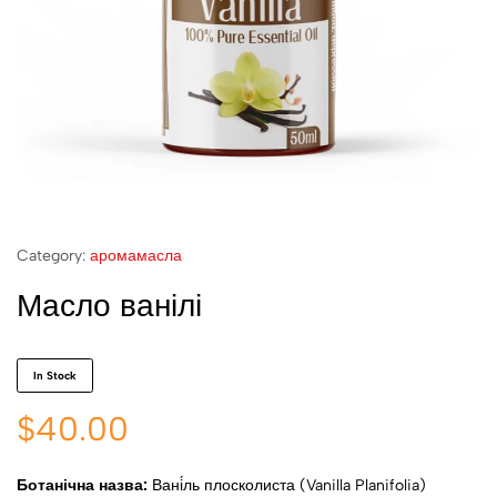
Category:
аромамасла
Масло ванілі
In Stock
$
40.00
Ботанічна назва:
Вані́ль плосколиста (
Vanilla Planifolia)