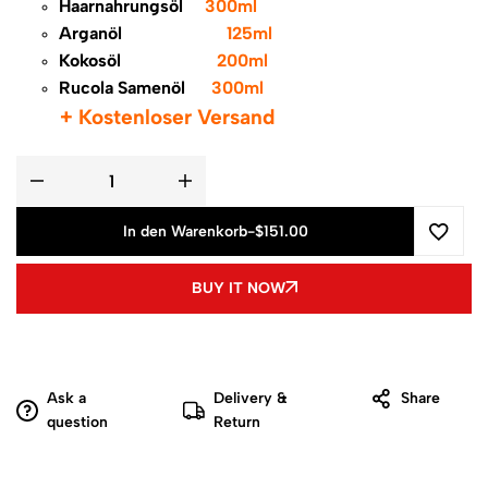
Haarnahrungsöl
300ml
Arganöl
125ml
Kokosöl
200ml
Rucola Samenöl
300ml
+ Kostenloser Versand
In den Warenkorb
-
$
151.00
BUY IT NOW
Ask a
Delivery &
Share
question
Return