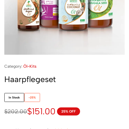
Category:
Öl-Kits
Haarpflegeset
In Stock
-25%
$
151.00
$
202.00
25% OFF