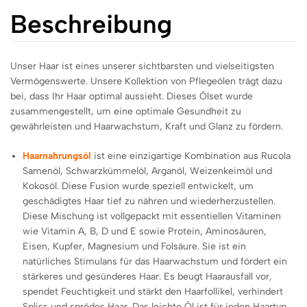
Beschreibung
Unser Haar ist eines unserer sichtbarsten und vielseitigsten
Vermögenswerte. Unsere Kollektion von Pflegeölen trägt dazu
bei, dass Ihr Haar optimal aussieht. Dieses Ölset wurde
zusammengestellt, um eine optimale Gesundheit zu
gewährleisten und Haarwachstum, Kraft und Glanz zu fördern.
Haarnahrungsöl
ist eine einzigartige Kombination aus Rucola
Samenöl, Schwarzkümmelöl, Arganöl, Weizenkeimöl und
Kokosöl. Diese Fusion wurde speziell entwickelt, um
geschädigtes Haar tief zu nähren und wiederherzustellen.
Diese Mischung ist vollgepackt mit essentiellen Vitaminen
wie Vitamin A, B, D und E sowie Protein, Aminosäuren,
Eisen, Kupfer, Magnesium und Folsäure. Sie ist ein
natürliches Stimulans für das Haarwachstum und fördert ein
stärkeres und gesünderes Haar. Es beugt Haarausfall vor,
spendet Feuchtigkeit und stärkt den Haarfollikel, verhindert
Spliss und sprödes Haar. Das leichte Öl ist für jeden Haartyp