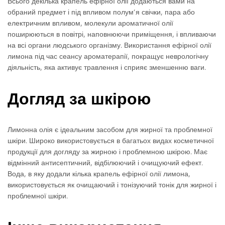
Всього декілька крапель ефірної олії додаються вами на
обраний предмет і під впливом полум’я свічки, пара або
електричним впливом, молекули ароматичної олії
поширюються в повітрі, наповнюючи приміщення, і впливаючи
на всі органи людського організму. Використання ефірної олії
лимона під час сеансу ароматерапії, покращує неврологічну
діяльність, яка активує травлення і сприяє зменшенню ваги.
Догляд за шкірою
Лимонна олія є ідеальним засобом для жирної та проблемної
шкіри. Широко використовується в багатьох видах косметичної
продукції для догляду за жирною і проблемною шкірою. Має
відмінний антисептичний, відбілюючий і очищуючий ефект.
Вода, в яку додали кілька крапель ефірної олії лимона,
використовується як очищаючий і тонізуючий тонік для жирної і
проблемної шкіри.