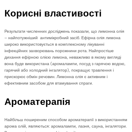
Корисні властивості
Результати численних досліджень показали, що лимонна олія
– найпотужніший антимікробний засіб. Ефірна олія лимона
широко використовується в комплексному лікуванні
інфекційних захворювань порожнини рота. Найпростіше
дихання ефірною олією лимона, неважливо в якому вигляді
вона буде використана (аромалампи, посуд з гарячою водою,
гарячий або холодний інгалятор), покращує травлення і
прискорює обмін речовин. Лимонна олія є активним і
ефективним засобом для втамування спраги.
Ароматерапія
Найбільш поширеним способом ароматерапії з використанням
арома олій, являються: аромалампи, лазня, сауна, інгалятори.