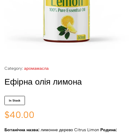
Category:
аромамасла
Ефірна олія лимона
In Stock
$
40.00
Ботанічна назва:
лимонне дерево
Citrus Limon
Родина: