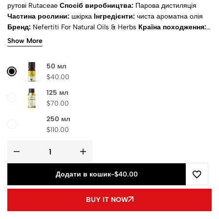
рутові
Rutaceae
Спосіб виробництва:
Парова дистиляція
Частина рослини:
шкірка
Інгредієнти:
чиста ароматна олія
Бренд:
Nefertiti For Natural Oils & Herbs
Країна походження:
Близький Схід
Доставка:
Розрахунок при оформленні
Show More
замовлення
50 мл
$
40.00
125 мл
$
70.00
250 мл
$
110.00
Додати в кошик
-
$40.00
BUY IT NOW