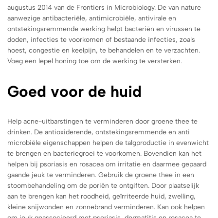
augustus 2014 van de Frontiers in Microbiology. De van nature
aanwezige antibacteriële, antimicrobiële, antivirale en
ontstekingsremmende werking helpt bacteriën en virussen te
doden, infecties te voorkomen of bestaande infecties, zoals
hoest, congestie en keelpijn, te behandelen en te verzachten.
Voeg een lepel honing toe om de werking te versterken.
Goed voor de huid
Help acne-uitbarstingen te verminderen door groene thee te
drinken. De antioxiderende, ontstekingsremmende en anti
microbiële eigenschappen helpen de talgproductie in evenwicht
te brengen en bacteriegroei te voorkomen. Bovendien kan het
helpen bij psoriasis en rosacea om irritatie en daarmee gepaard
gaande jeuk te verminderen. Gebruik de groene thee in een
stoombehandeling om de poriën te ontgiften. Door plaatselijk
aan te brengen kan het roodheid, geïrriteerde huid, zwelling,
kleine snijwonden en zonnebrand verminderen. Kan ook helpen
om jeuk geassocieerd met psoriasis, dermatitis en rosacea te