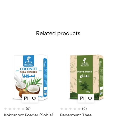
Related products
(0)
(0)
Kokosnoot Poeder (Sobia)
Pepermunt Thee