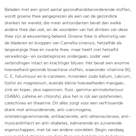
Beladen met een groot aantal gezondheidsbevorderende stoffen,
wordt groene thee aangeprezen als een van de gezondste
dranken ter wereld, die meer antioxidanten bevat dan welke
andere thee dan ook, en de voordelen van het drinken van deze
thee zijn al eeuwenlang bekend. Groene thee is afkomstig van
de bladeren en knoppen van Camellia sinensis, hetzelfde als
langwerpige thee en zwarte thee, maar heeft niet hetzelfd
verwelkings- en oxidatieproces ondergaan, zodat veel
verbindingen intact en krachtiger blijven. Het bevat een enorme
hoeveelheid gezonde bioactieve stoffen, waaronder vitamine B2,
C, E, foliumzuur en b-caroteen, mineralen zoals kalium, calcium,
fosfor en magnesium, evenals kleine hoeveelheden mangaan,
zink en koper, plus saponinen, fluor, gamma-aminoboterzuur
(GABA), cafeïne en chlorofyl, plus het is rijk aan polyfenolen,
catechines en theanine. Dit alles zorgt voor een verfrissende
drank met antioxiderende, anti-carcinogene,
ontstekingsremmende, antibacteriële, anti-atherosclerose, anti-
myocardinfarct en anti-diabetes, kalmerende en zuiverende
eigenschappen, met tal van andere voordelen. Begin vandaag