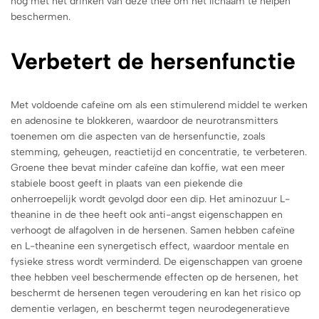
nog met het drinken van deze thee om het lichaam te helpen
beschermen.
Verbetert de hersenfunctie
Met voldoende cafeïne om als een stimulerend middel te werken
en adenosine te blokkeren, waardoor de neurotransmitters
toenemen om die aspecten van de hersenfunctie, zoals
stemming, geheugen, reactietijd en concentratie, te verbeteren.
Groene thee bevat minder cafeïne dan koffie, wat een meer
stabiele boost geeft in plaats van een piekende die
onherroepelijk wordt gevolgd door een dip. Het aminozuur L-
theanine in de thee heeft ook anti-angst eigenschappen en
verhoogt de alfagolven in de hersenen. Samen hebben cafeïne
en L-theanine een synergetisch effect, waardoor mentale en
fysieke stress wordt verminderd. De eigenschappen van groene
thee hebben veel beschermende effecten op de hersenen, het
beschermt de hersenen tegen veroudering en kan het risico op
dementie verlagen, en beschermt tegen neurodegeneratieve