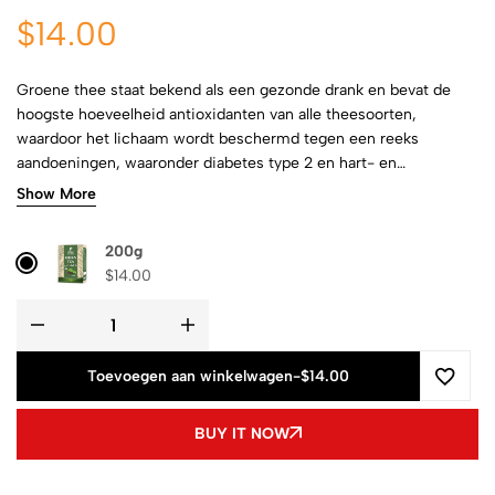
$
14.00
Groene thee staat bekend als een gezonde drank en bevat de
hoogste hoeveelheid antioxidanten van alle theesoorten,
waardoor het lichaam wordt beschermd tegen een reeks
aandoeningen, waaronder diabetes type 2 en hart- en
vaatziekten. Het stimuleert de stemming en het
Show More
immuunsysteem en verbetert de hersenfunctie.
200g
$
14.00
Toevoegen aan winkelwagen
-
$14.00
BUY IT NOW