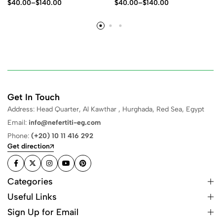
$
40.00
–
$
140.00
$
40.00
–
$
140.00
Get In Touch
Address: Head Quarter, Al Kawthar , Hurghada, Red Sea, Egypt
Email:
info@nefertiti-eg.com
Phone:
(+20) 10 11 416 292
Get direction
Categories
Useful Links
Sign Up for Email