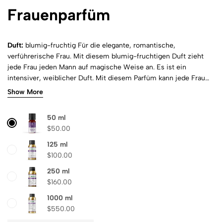
Frauenparfüm
Duft:
blumig-fruchtig
Für die elegante, romantische,
verführerische Frau.
Mit diesem blumig-fruchtigen Duft zieht
jede Frau jeden Mann auf magische Weise an. Es ist ein
intensiver, weiblicher Duft. Mit diesem Parfüm kann jede Frau
für jedes Date den richtigen Aroma besitzen. Der sinnliche Duft
Show More
von Queen Nefertiti unterstreicht das Selbstbewusstsein und ist
gleichzeitig magisch attraktiv.
Kopfnote:
Bergamotte, Grapefruit,
50 ml
Kassia, Mandarine, Orange, Schwarze Johannisbeere
Herznote:
$
50.00
Aprikose, Jasmin, Maiglöckchen, Maiglöckchen, Rose
Basisnote:
Bernstein, Moschus, Tonka-bohne, Vanille, Zeder
125 ml
$
100.00
250 ml
$
160.00
1000 ml
$
550.00