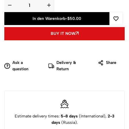
In den Warenkorb
-
$50.00
BUY IT NOW
Ask a
Delivery &
Share
question
Return
Estimate delivery times:
5-8 days
(International),
2-3
days
(Russia).