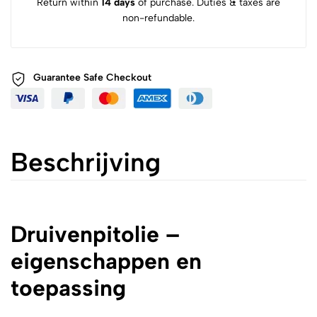
Return within
14 days
of purchase. Duties & taxes are
non-refundable.
Guarantee Safe
Checkout
Beschrijving
Druivenpitolie –
eigenschappen en
toepassing