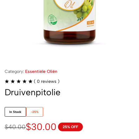
Category:
Essentiële Oliën
(
0
reviews )
Druivenpitolie
In Stock
-25%
$
30.00
$
40.00
25% OFF