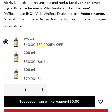
Merk:
Nefertiti for natural oils and herbs
Land van herkomst:
Egypt
Botanische naam:
Vitis Vinifera L.
Familienaam:
Rafflesiaceae
INCI:
Vitis Vinifera Druivenpitolie
Andere namen:
Muscat, Vitis vinifera, Asma, Auzum, Domestic Grape, European
Grape, Grape, Grape Vine, I'Nab, P'U T'Ao, P'U T'Ao Chiu, Raisin,
Show More
Roseinekaerne, Tray, Vid, Vigne, Vine, Vite
Gebruikte delen:
zaden
Extractiemethode:
koudgeperst
Geur:
licht zoet
Uiterlijk:
125 ml
bleekgeel
Fysische toestand:
vloeibaar
Natuurlijk:
ja
Zuiverheid:
$
40.00
$
30.00
25% OFF
100% puur
Certificaten:
ISO, COA & MSDS
Verzending:
berekend
bij het afrekenen
200 ml
$
50.00
Sold out
300 ml
$
70.00
Sold out
Toevoegen aan winkelwagen
-
$30.00