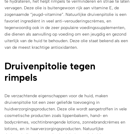
te hydrateren, het helpt rimpels te verminderen en striae te laten
vervagen. Deze olie is buitengewoon rijk aan vitamine E, de
zogenaamde “jeugd-vitamine”.
Natuurlijke druivenpitolie is een
favoriet ingrediënt in veel anti-verouderingscrèmes, en
tegenwoordig ook in de zeer populaire voedingssupplementen,
die dienen als aanvulling op voeding om een je
ugdig en gezond
uiterlijk van de huid te behouden. Deze olie staat bekend als een
van de meest krachtige antioxidanten.
Druivenpitolie tegen
rimpels
De verzachtende eigenschappen voor de huid, maken
druivenpitolie tot een zeer geliefde toevoeging in
huidverzorgingsproducten. Deze olie wordt aangetroffen in vele
cosmetische producten zoals lippenbalsem, hand- en
bodycrèmes, vochtinbrengende lotions,
zonnebrandcrèmes en
lotions,
en in haarverzorgingsproducten. Natuurlijke