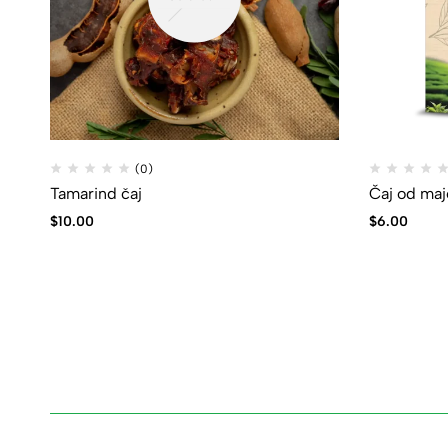
(0)
Tamarind čaj
Čaj od maj
$
10.00
$
6.00