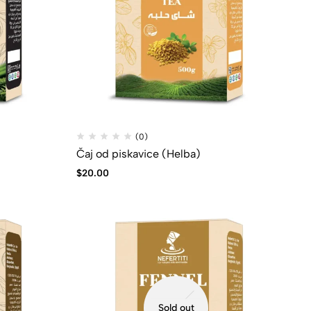
(0)
Čaj od piskavice (Helba)
$
20.00
Sold out