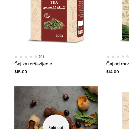
(0)
Čaj za mršavljenje
Čaj od mo
$
15.00
$
14.00
Sold out