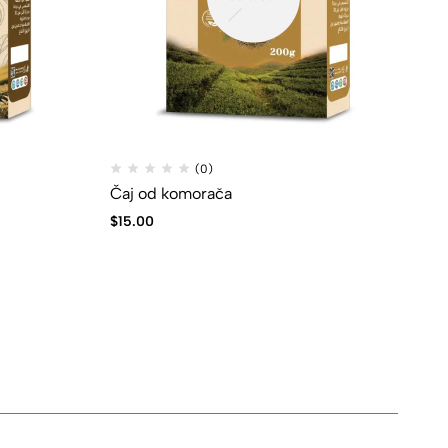
(0)
Čaj od komorača
$
15.00