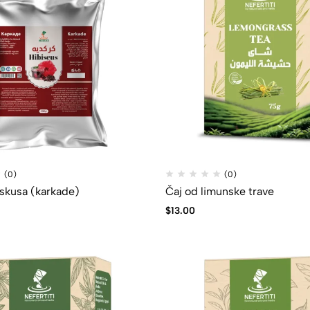
(0)
(0)
iskusa (karkade)
Čaj od limunske trave
$
13.00