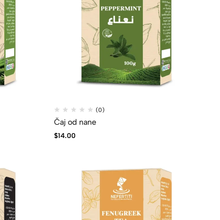
(0)
Čaj od nane
$
14.00