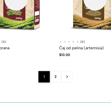
(0)
(0)
orana
Čaj od pelina (artemisia)
$
10.00
1
2