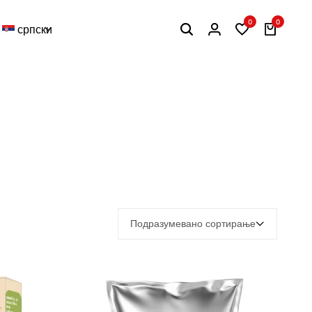
0
0
српски
Подразумевано сортирање