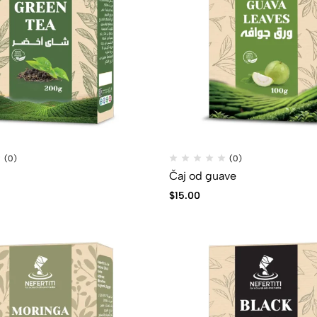
(0)
(0)
Čaj od guave
$
15.00