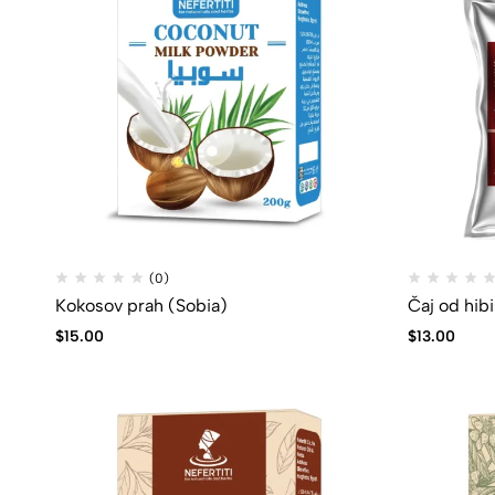
(0)
Kokosov prah (Sobia)
Čaj od hib
$
15.00
$
13.00