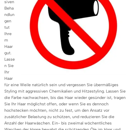
siven
Beha
ndlun
gen
tut
Ihre
m
Haar
gut.
Lasse
n Sie
Ihr
Haar
für eine Weile natürlich sein und vergessen Sie übermäßiges
Styling mit aggressiven Chemikalien und Hitzestyling. Lassen Sie
die Farbe nachwachsen, bis das Haar wieder gesünder ist, tragen
Sie Ihr Haar möglichst offen, oder wenn Sie es dennoch
hochstecken möchten, nicht zu fest, um den Ansatz vor
zusätzlicher Belastung zu schützen, und reduzieren Sie die
Anzahl der Haarwäschen. Ein- bis zweimal wöchentliches
Waschen der Haare bewahrt die schützenden Öle im Haar und