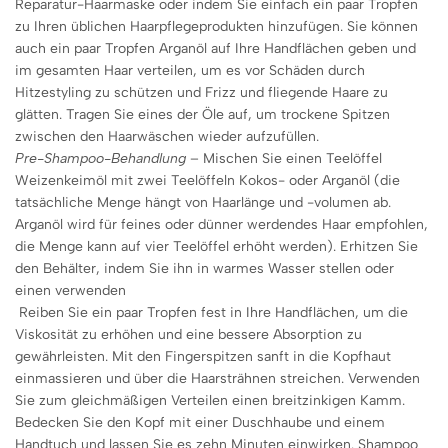
Reparatur-Haarmaske oder indem Sie einfach ein paar Tropfen
zu Ihren üblichen Haarpflegeprodukten hinzufügen. Sie können
auch ein paar Tropfen Arganöl auf Ihre Handflächen geben und
im gesamten Haar verteilen, um es vor Schäden durch
Hitzestyling zu schützen und Frizz und fliegende Haare zu
glätten. Tragen Sie eines der Öle auf, um trockene Spitzen
zwischen den Haarwäschen wieder aufzufüllen.
Pre-Shampoo-Behandlung
– Mischen Sie einen Teelöffel
Weizenkeimöl mit zwei Teelöffeln Kokos- oder Arganöl (die
tatsächliche Menge hängt von Haarlänge und -volumen ab.
Arganöl wird für feines oder dünner werdendes Haar empfohlen,
die Menge kann auf vier Teelöffel erhöht werden). Erhitzen Sie
den Behälter, indem Sie ihn in warmes Wasser stellen oder
einen verwenden
Reiben Sie ein paar Tropfen fest in Ihre Handflächen, um die
Viskosität zu erhöhen und eine bessere Absorption zu
gewährleisten. Mit den Fingerspitzen sanft in die Kopfhaut
einmassieren und über die Haarsträhnen streichen. Verwenden
Sie zum gleichmäßigen Verteilen einen breitzinkigen Kamm.
Bedecken Sie den Kopf mit einer Duschhaube und einem
Handtuch und lassen Sie es zehn Minuten einwirken. Shampoo