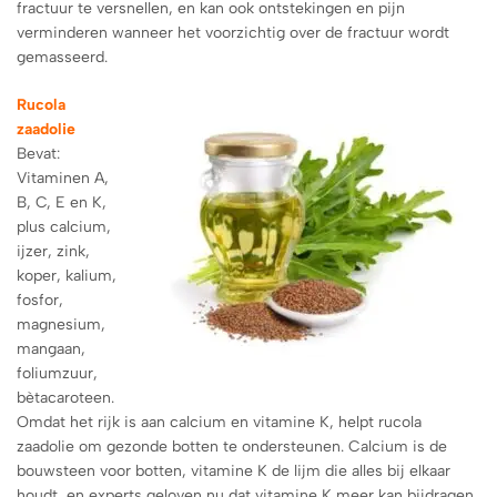
fractuur te versnellen, en kan ook ontstekingen en pijn
verminderen wanneer het voorzichtig over de fractuur wordt
gemasseerd.
Rucola
zaadolie
Bevat:
Vitaminen A,
B, C, E en K,
plus calcium,
ijzer, zink,
koper, kalium,
fosfor,
magnesium,
mangaan,
foliumzuur,
bètacaroteen.
Omdat het rijk is aan calcium en vitamine K, helpt rucola
zaadolie om gezonde botten te ondersteunen. Calcium is de
bouwsteen voor botten, vitamine K de lijm die alles bij elkaar
houdt, en experts geloven nu dat vitamine K meer kan bijdragen