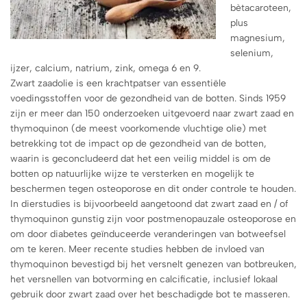
bètacaroteen,
plus
magnesium,
selenium,
ijzer, calcium, natrium, zink, omega 6 en 9.
Zwart zaadolie is een krachtpatser van essentiële
voedingsstoffen voor de gezondheid van de botten. Sinds 1959
zijn er meer dan 150 onderzoeken uitgevoerd naar zwart zaad en
thymoquinon (de meest voorkomende vluchtige olie) met
betrekking tot de impact op de gezondheid van de botten,
waarin is geconcludeerd dat het een veilig middel is om de
botten op natuurlijke wijze te versterken en mogelijk te
beschermen tegen osteoporose en dit onder controle te houden.
In dierstudies is bijvoorbeeld aangetoond dat zwart zaad en / of
thymoquinon gunstig zijn voor postmenopauzale osteoporose en
om door diabetes geïnduceerde veranderingen van botweefsel
om te keren. Meer recente studies hebben de invloed van
thymoquinon bevestigd bij het versnelt genezen van botbreuken,
het versnellen van botvorming en calcificatie, inclusief lokaal
gebruik door zwart zaad over het beschadigde bot te masseren.