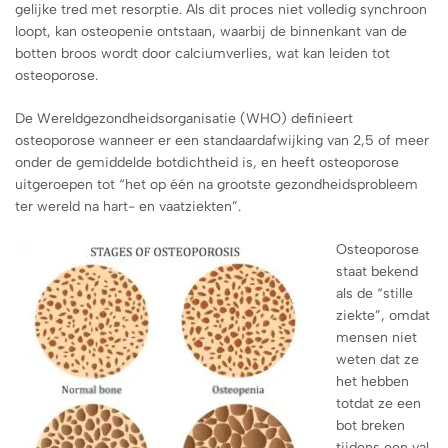
gelijke tred met resorptie. Als dit proces niet volledig synchroon
loopt, kan osteopenie ontstaan, waarbij de binnenkant van de
botten broos wordt door calciumverlies, wat kan leiden tot
osteoporose.
De Wereldgezondheidsorganisatie (WHO) definieert
osteoporose wanneer er een standaardafwijking van 2,5 of meer
onder de gemiddelde botdichtheid is, en heeft osteoporose
uitgeroepen tot “het op één na grootste gezondheidsprobleem
ter wereld na hart- en vaatziekten”.
Osteoporose
staat bekend
als de “stille
ziekte”, omdat
mensen niet
weten dat ze
het hebben
totdat ze een
bot breken
tijdens een val