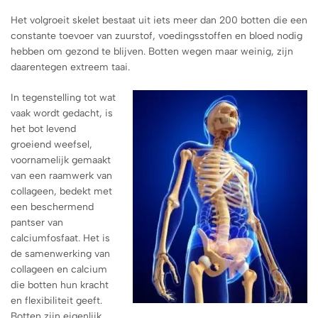
Het volgroeit skelet bestaat uit iets meer dan 200 botten die een
constante toevoer van zuurstof, voedingsstoffen en bloed nodig
hebben om gezond te blijven. Botten wegen maar weinig, zijn
daarentegen extreem taai.
In tegenstelling tot wat
vaak wordt gedacht, is
het bot levend
groeiend weefsel,
voornamelijk gemaakt
van een raamwerk van
collageen, bedekt met
een beschermend
pantser van
calciumfosfaat. Het is
de samenwerking van
collageen en calcium
die botten hun kracht
en flexibiliteit geeft.
Botten zijn eigenlijk