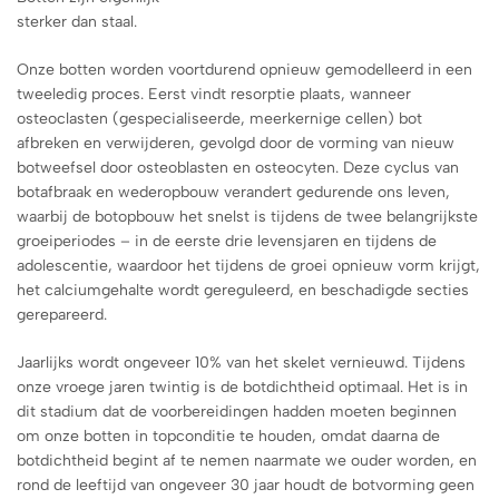
sterker dan staal.
Onze botten worden voortdurend opnieuw gemodelleerd in een
tweeledig proces. Eerst vindt resorptie plaats, wanneer
osteoclasten (gespecialiseerde, meerkernige cellen) bot
afbreken en verwijderen, gevolgd door de vorming van nieuw
botweefsel door osteoblasten en osteocyten. Deze cyclus van
botafbraak en wederopbouw verandert gedurende ons leven,
waarbij de botopbouw het snelst is tijdens de twee belangrijkste
groeiperiodes – in de eerste drie levensjaren en tijdens de
adolescentie, waardoor het tijdens de groei opnieuw vorm krijgt,
het calciumgehalte wordt gereguleerd, en beschadigde secties
gerepareerd.
Jaarlijks wordt ongeveer 10% van het skelet vernieuwd. Tijdens
onze vroege jaren twintig is de botdichtheid optimaal. Het is in
dit stadium dat de voorbereidingen hadden moeten beginnen
om onze botten in topconditie te houden, omdat daarna de
botdichtheid begint af te nemen naarmate we ouder worden, en
rond de leeftijd van ongeveer 30 jaar houdt de botvorming geen