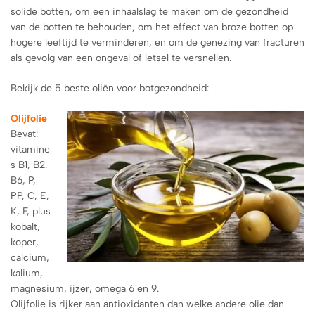
solide botten, om een ​​inhaalslag te maken om de gezondheid
van de botten te behouden, om het effect van broze botten op
hogere leeftijd te verminderen, en om de genezing van fracturen
als gevolg van een ongeval of letsel te versnellen.
Bekijk de 5 beste oliën voor botgezondheid:
Olijfolie
Bevat:
vitamine
s B1, B2,
B6, P,
PP, C, E,
K, F, plus
kobalt,
koper,
calcium,
kalium,
magnesium, ijzer, omega 6 en 9.
Olijfolie is rijker aan antioxidanten dan welke andere olie dan