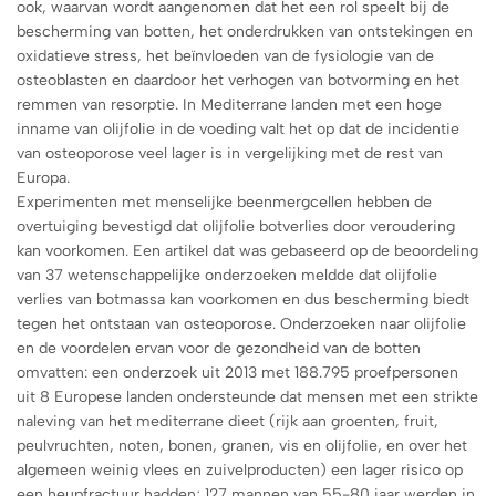
ook, waarvan wordt aangenomen dat het een rol speelt bij de
bescherming van botten, het onderdrukken van ontstekingen en
oxidatieve stress, het beïnvloeden van de fysiologie van de
osteoblasten en daardoor het verhogen van botvorming en het
remmen van resorptie. In Mediterrane landen met een hoge
inname van olijfolie in de voeding valt het op dat de incidentie
van osteoporose veel lager is in vergelijking met de rest van
Europa.
Experimenten met menselijke beenmergcellen hebben de
overtuiging bevestigd dat olijfolie botverlies door veroudering
kan voorkomen. Een artikel dat was gebaseerd op de beoordeling
van 37 wetenschappelijke onderzoeken meldde dat olijfolie
verlies van botmassa kan voorkomen en dus bescherming biedt
tegen het ontstaan ​​van osteoporose. Onderzoeken naar olijfolie
en de voordelen ervan voor de gezondheid van de botten
omvatten: een onderzoek uit 2013 met 188.795 proefpersonen
uit 8 Europese landen ondersteunde dat mensen met een strikte
naleving van het mediterrane dieet (rijk aan groenten, fruit,
peulvruchten, noten, bonen, granen, vis en olijfolie, en over het
algemeen weinig vlees en zuivelproducten) een lager risico op
een heupfractuur hadden; 127 mannen van 55-80 jaar werden in