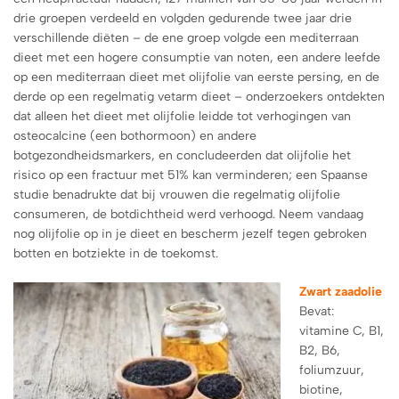
drie groepen verdeeld en volgden gedurende twee jaar drie
verschillende diëten – de ene groep volgde een mediterraan
dieet met een hogere consumptie van noten, een andere leefde
op een mediterraan dieet met olijfolie van eerste persing, en de
derde op een regelmatig vetarm dieet – onderzoekers ontdekten
dat alleen het dieet met olijfolie leidde tot verhogingen van
osteocalcine (een bothormoon) en andere
botgezondheidsmarkers, en concludeerden dat olijfolie het
risico op een fractuur met 51% kan verminderen; een Spaanse
studie benadrukte dat bij vrouwen die regelmatig olijfolie
consumeren, de botdichtheid werd verhoogd. Neem vandaag
nog olijfolie op in je dieet en bescherm jezelf tegen gebroken
botten en botziekte in de toekomst.
Zwart zaadolie
Bevat:
vitamine C, B1,
B2, B6,
foliumzuur,
biotine,