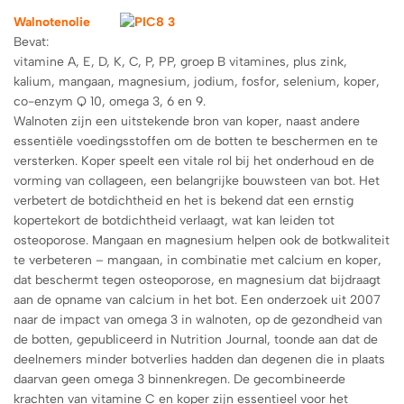
Walnotenolie
Bevat:
vitamine A, E, D, K, C, P, PP, groep B vitamines, plus zink,
kalium, mangaan, magnesium, jodium, fosfor, selenium, koper,
co-enzym Q 10, omega 3, 6 en 9.
Walnoten zijn een uitstekende bron van koper, naast andere
essentiële voedingsstoffen om de botten te beschermen en te
versterken. Koper speelt een vitale rol bij het onderhoud en de
vorming van collageen, een belangrijke bouwsteen van bot. Het
verbetert de botdichtheid en het is bekend dat een ernstig
kopertekort de botdichtheid verlaagt, wat kan leiden tot
osteoporose. Mangaan en magnesium helpen ook de botkwaliteit
te verbeteren – mangaan, in combinatie met calcium en koper,
dat beschermt tegen osteoporose, en magnesium dat bijdraagt ​​
aan de opname van calcium in het bot. Een onderzoek uit 2007
naar de impact van omega 3 in walnoten, op de gezondheid van
de botten, gepubliceerd in Nutrition Journal, toonde aan dat de
deelnemers minder botverlies hadden dan degenen die in plaats
daarvan geen omega 3 binnenkregen. De gecombineerde
krachten van vitamine C en koper zijn essentieel voor het