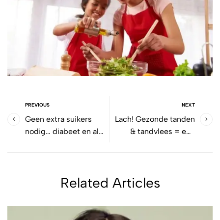
PREVIOUS
NEXT
Geen extra suikers
Lach! Gezonde tanden
nodig… diabeet en al
& tandvlees = een
zoet genoeg
gezond lichaam
Related Articles