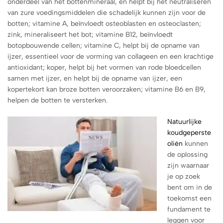
onderdeel van het bottenmineraal, en helpt bij het neutraliseren
van zure voedingsmiddelen die schadelijk kunnen zijn voor de
botten; vitamine A, beïnvloedt osteoblasten en osteoclasten;
zink, mineraliseert het bot; vitamine B12, beïnvloedt
botopbouwende cellen; vitamine C, helpt bij de opname van
ijzer, essentieel voor de vorming van collageen en een krachtige
antioxidant; koper, helpt bij het vormen van rode bloedcellen
samen met ijzer, en helpt bij de opname van ijzer, een
kopertekort kan broze botten veroorzaken; vitamine B6 en B9,
helpen de botten te versterken.
Natuurlijke
koudgeperste
oliën
kunnen
de oplossing
zijn waarnaar
je op zoek
bent om in de
toekomst een
fundament te
leggen voor