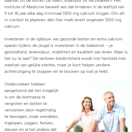
daarvan uit de botten zal halen, waardoor ze verzwakken? Het
Institute of Medicine beveelt aan dat kinderen in de leeftijd van
9 tot 18 jaar elke dag minimaal 1300 mg calcium krijgen. Om dit
in context te plaatsen: één liter melk levert ongeveer 1200 mg
calcium.
Investeren in de opbouw van gezonde botten en extra calcium
sparen tijdens de jeugd is investeren in de toekomst – je
gezondheid, levensduur, mobiliteit en kwaliteit van leven. Maar is
het nu te laat? De verloren botdichtheid wordt niet hersteld met
weefsel van gelijke sterkte, maar je kunt helpen verdere
achteruitgang te stoppen en te bouwen op wat je hebt.
Onderzoeken hebben
aangetoond dat het mogelijk
is om de botmassa te
vergroten en botten te
versterken door regelmatig
te bewegen, zoals wandelen,
traplopen, joggen, fietsen,
dansen en al het andere dat