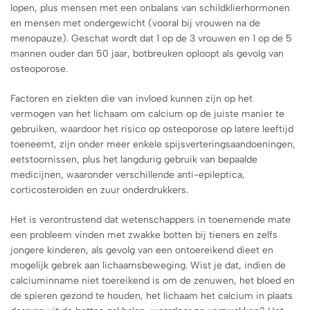
lopen, plus mensen met een onbalans van schildklierhormonen
en mensen met ondergewicht (vooral bij vrouwen na de
menopauze). Geschat wordt dat 1 op de 3 vrouwen en 1 op de 5
mannen ouder dan 50 jaar, botbreuken oploopt als gevolg van
osteoporose.
Factoren en ziekten die van invloed kunnen zijn op het
vermogen van het lichaam om calcium op de juiste manier te
gebruiken, waardoor het risico op osteoporose op latere leeftijd
toeneemt, zijn onder meer enkele spijsverteringsaandoeningen,
eetstoornissen, plus het langdurig gebruik van bepaalde
medicijnen, waaronder verschillende anti-epileptica,
corticosteroïden en zuur onderdrukkers.
Het is verontrustend dat wetenschappers in toenemende mate
een probleem vinden met zwakke botten bij tieners en zelfs
jongere kinderen, als gevolg van een ontoereikend dieet en
mogelijk gebrek aan lichaamsbeweging. Wist je dat, indien de
calciuminname niet toereikend is om de zenuwen, het bloed en
de spieren gezond te houden, het lichaam het calcium in plaats