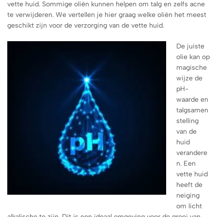
vette huid. Sommige oliën kunnen helpen om talg en zelfs acne
te verwijderen. We vertellen je hier graag welke oliën het meest
geschikt zijn voor de verzorging van de vette huid.
De juiste
olie kan op
magische
wijze de
pH-
waarde en
talgsamen
stelling
van de
huid
verandere
n. Een
vette huid
heeft de
neiging
om ​​licht
alkalische te zijn. Dit is een ideaal omgeving voor de groei van