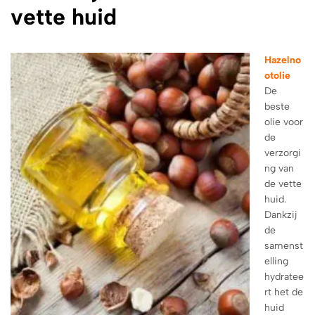
vette huid
Hazelno
otolie
De
beste
olie voor
de
verzorgi
ng van
de vette
huid.
Dankzij
de
samenst
elling
hydratee
rt het de
huid