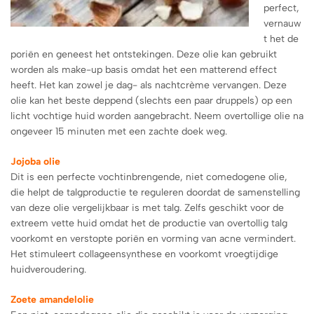
perfect,
vernauw
t het de
poriën en geneest het ontstekingen. Deze olie kan gebruikt
worden als make-up basis omdat het een matterend effect
heeft. Het kan zowel je dag- als nachtcrème vervangen. Deze
olie kan het beste deppend (slechts een paar druppels) op een
licht vochtige huid worden aangebracht. Neem overtollige olie na
ongeveer 15 minuten met een zachte doek weg.
Jojoba olie
Dit is een perfecte vochtinbrengende, niet comedogene olie,
die helpt de talgproductie te reguleren doordat de samenstelling
van deze olie vergelijkbaar is met talg. Zelfs geschikt voor de
extreem vette huid omdat het de productie van overtollig talg
voorkomt en verstopte poriën en vorming van acne vermindert.
Het stimuleert collageensynthese en voorkomt vroegtijdige
huidveroudering.
Zoete amandelolie