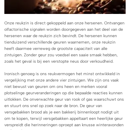
Onze reukzin is direct gekoppeld aan onze hersenen. Ontvangen
olfactorische signalen worden doorgegeven aan het deel van de
hersenen waar de reukzin zich bevindt. De hersenen kunnen
tienduizend verschillende geuren waarnemen, onze reukzin
heeft daarmee verreweg de grootste capaciteit van alle
zintuigen. Zonder geur zou voedsel een saaie smaak hebben,
zoals het geval is bij een verstopte neus door verkoudheid.
Ironisch genoeg is ons reukvermogen het minst ontwikkeld in
vergelijking met onze andere vier zintuigen. We zijn ons vaak
niet bewust van geuren om ons heen en merken vooral
plotselinge geurveranderingen op die bepaalde reacties kunnen
uitlokken. De onverwachte geur van rook of gas waarschuwt ons
en stuurt ons snel op zoek naar de bron. De geur van
versgebakken brood als je een bakkerij binnenloopt nodigt uit
om te kopen, terwijl versgebakken appeltaart een heerlijke geur
verspreidt die herinneringen oproept aan knusse winteravonden