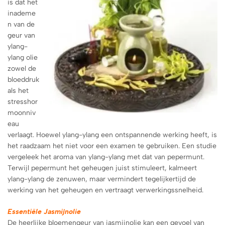
is dat het
inademe
n van de
geur van
ylang-
ylang olie
zowel de
bloeddruk
als het
stresshor
moonniv
eau
verlaagt. Hoewel ylang-ylang een ontspannende werking heeft, is
het raadzaam het niet voor een examen te gebruiken. Een studie
vergeleek het aroma van ylang-ylang met dat van pepermunt.
Terwijl pepermunt het geheugen juist stimuleert, kalmeert
ylang-ylang de zenuwen, maar vermindert tegelijkertijd de
werking van het geheugen en vertraagt ​​verwerkingssnelheid.
Essentiële Jasmijnolie
De heerlijke bloemengeur van jasmijnolie kan een gevoel van