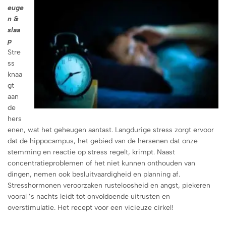
euge
n &
slaa
p
Stre
ss
knaa
gt
aan
de
hers
enen, wat het geheugen aantast. Langdurige stress zorgt ervoor
dat de hippocampus, het gebied van de hersenen dat onze
stemming en reactie op stress regelt, krimpt. Naast
concentratieproblemen of het niet kunnen onthouden van
dingen, nemen ook besluitvaardigheid en planning af.
Stresshormonen veroorzaken rusteloosheid en angst, piekeren
vooral ’s nachts leidt tot onvoldoende uitrusten en
overstimulatie. Het recept voor een vicieuze cirkel!