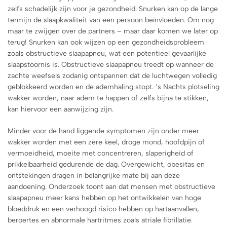
zelfs schadelijk zijn voor je gezondheid. Snurken kan op de lange
termijn de slaapkwaliteit van een persoon beïnvloeden. Om nog
maar te zwijgen over de partners – maar daar komen we later op
terug! Snurken kan ook wijzen op een gezondheidsprobleem
zoals obstructieve slaapapneu, wat een potentieel gevaarlijke
slaapstoornis is. Obstructieve slaapapneu treedt op wanneer de
zachte weefsels zodanig ontspannen dat de luchtwegen volledig
geblokkeerd worden en de ademhaling stopt. ’s Nachts plotseling
wakker worden, naar adem te happen of zelfs bijna te stikken,
kan hiervoor een aanwijzing zijn.
Minder voor de hand liggende symptomen zijn onder meer
wakker worden met een zere keel, droge mond, hoofdpijn of
vermoeidheid, moeite met concentreren, slaperigheid of
prikkelbaarheid gedurende de dag. Overgewicht, obesitas en
ontstekingen dragen in belangrijke mate bij aan deze
aandoening. Onderzoek toont aan dat mensen met obstructieve
slaapapneu meer kans hebben op het ontwikkelen van hoge
bloeddruk en een verhoogd risico hebben op hartaanvallen,
beroertes en abnormale hartritmes zoals atriale fibrillatie.