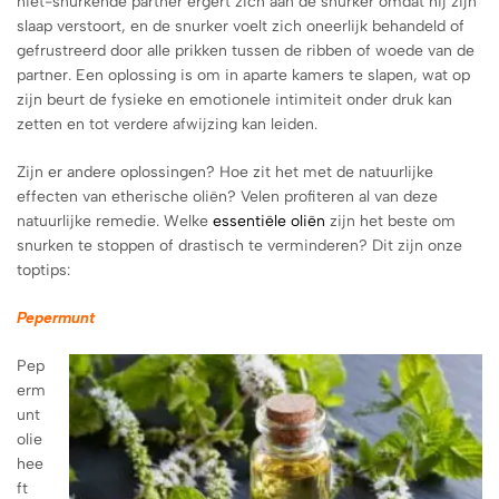
niet-snurkende partner ergert zich aan de snurker omdat hij zijn
slaap verstoort, en de snurker voelt zich oneerlijk behandeld of
gefrustreerd door alle prikken tussen de ribben of woede van de
partner. Een oplossing is om in aparte kamers te slapen, wat op
zijn beurt de fysieke en emotionele intimiteit onder druk kan
zetten en tot verdere afwijzing kan leiden.
Zijn er andere oplossingen? Hoe zit het met de natuurlijke
effecten van etherische oliën? Velen profiteren al van deze
natuurlijke remedie. Welke
essentiële oliën
zijn het beste om
snurken te stoppen of drastisch te verminderen? Dit zijn onze
toptips:
Pepermunt
Pep
erm
unt
olie
hee
ft