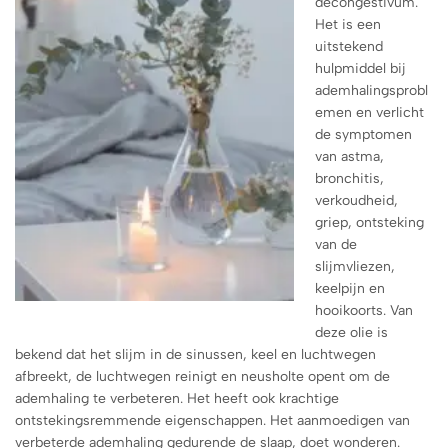
decongestivum.
Het is een
uitstekend
hulpmiddel bij
ademhalingsprobl
emen en verlicht
de symptomen
van astma,
bronchitis,
verkoudheid,
griep, ontsteking
van de
slijmvliezen,
keelpijn en
hooikoorts. Van
deze olie is
bekend dat het slijm in de sinussen, keel en luchtwegen
afbreekt, de luchtwegen reinigt en neusholte opent om de
ademhaling te verbeteren. Het heeft ook krachtige
ontstekingsremmende eigenschappen. Het aanmoedigen van
verbeterde ademhaling gedurende de slaap, doet wonderen.